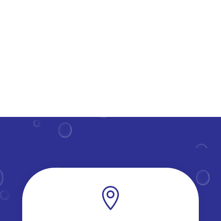
verlengt de levensduur van deze constructies.​ Maar
hoe regelmatig moet je deze parels van je huis onder
handen...
