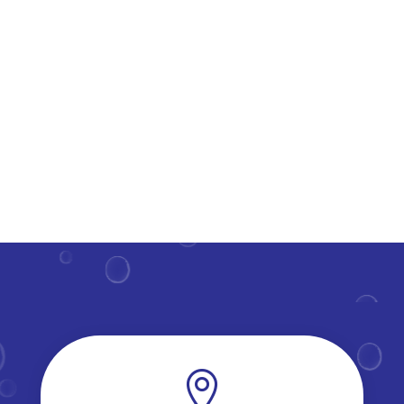
draagt bij aan een frisse uitstraling van je woning en
verlengt de levensduur van deze constructies.​ Maar
hoe regelmatig moet je deze parels van je huis onder
handen...
