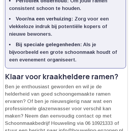
Periodiek onderhoud:
Om jouw ramen
consistent schoon te houden.​
Voor/na een verhuizing:
Zorg voor een
vlekkeloze indruk bij potentiële kopers of
nieuwe bewoners.​
Bij speciale gelegenheden:
Als je
bijvoorbeeld een grote schoonmaak houdt of
een evenement organiseert.​
Klaar voor kraakheldere ramen?
Ben je enthousiast geworden en wil je de
helderheid van goed schoongemaakte ramen
ervaren? Of ben je nieuwsgierig naar wat een
professionele glazenwasser voor verschil kan
maken? Neem dan eenvoudig contact op met
Schoonmaakbedrijf Houweling via 06 10921333 of
stuur een bericht naar info@houweling-enzonen.​nl.​