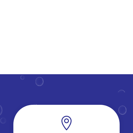
verlengt de levensduur van deze constructies.​ Maar
hoe regelmatig moet je deze parels van je huis onder
handen...
