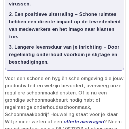
virussen.​
Een positieve uitstraling
– Schone ruimtes
hebben een directe impact op de tevredenheid
van medewerkers en het imago naar klanten
toe.​
Langere levensduur van je inrichting
– Door
regelmatig onderhoud voorkom je slijtage en
beschadigingen.​
Voor een schone en hygiënische omgeving die jouw
productiviteit en welzijn bevordert, overweeg onze
reguliere schoonmaakdiensten.​ Of je nu een
grondige schoonmaakbeurt nodig hebt of
regelmatige onderhoudsschoonmaak,
Schoonmaakbedrijf Houweling staat voor je klaar.​
Wil je meer weten of een
offerte aanvragen
? Neem
gerust contact op via 06 10921333 of stuur een e-