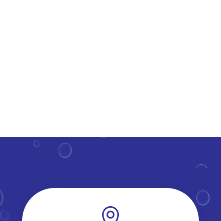
draagt bij aan een frisse uitstraling van je woning en
verlengt de levensduur van deze constructies.​ Maar
hoe regelmatig moet je deze parels van je huis onder
handen...
