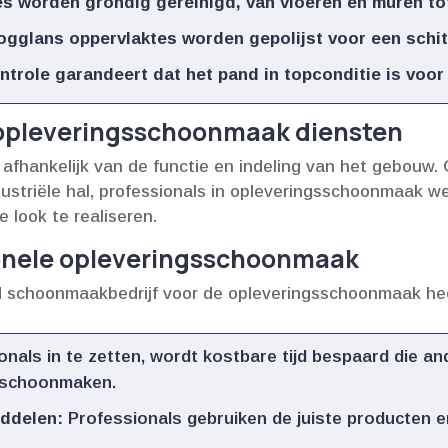
s worden grondig gereinigd, van vloeren en muren tot
ogglans oppervlaktes worden gepolijst voor een schit
ntrole garandeert dat het pand in topconditie is voor
 opleveringsschoonmaak diensten
afhankelijk van de functie en indeling van het gebouw.​
dustriële hal, professionals in opleveringsschoonmaak 
 look te realiseren.​
ionele opleveringsschoonmaak
d schoonmaakbedrijf voor de opleveringsschoonmaak hee
nals in te zetten, wordt kostbare tijd bespaard die 
schoonmaken.​
iddelen:
Professionals gebruiken de juiste producten e