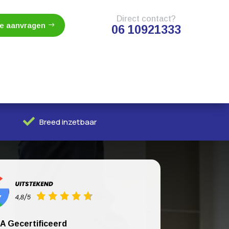
Direct contact?
te aanvragen
06 10921333

Breed inzetbaar
A Gecertificeerd