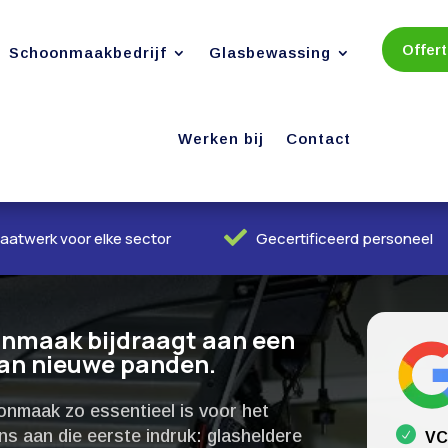
Offer
Schoonmaakbedrijf
Glasbewassing
Werken bij
Contact

aatwerk voor elke sector
Gecertificeerd personeel
nmaak bijdraagt aan een
van nieuwe panden.​
nmaak zo essentieel is voor het
s aan die eerste indruk: glasheldere
VC