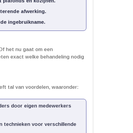
 plafonds en kozijnen.​
terende afwerking.​
 de ingebruikname.​
 Of het nu gaat om een
weten exact welke behandeling nodig
ft tal van voordelen, waaronder:
anders door eigen medewerkers
n technieken voor verschillende