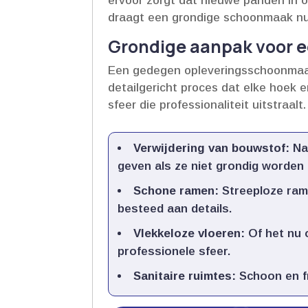
ervoor zorgt dat nieuwe panden in 
draagt een grondige schoonmaak nu p
Grondige aanpak voor ee
Een gedegen opleveringsschoonmaak 
detailgericht proces dat elke hoek 
sfeer die professionaliteit uitstraalt.​
Verwijdering van bouwstof:
Na 
geven als ze niet grondig worden 
Schone ramen:
Streeploze rame
besteed aan details.​
Vlekkeloze vloeren:
Of het nu o
professionele sfeer.​
Sanitaire ruimtes:
Schoon en fr