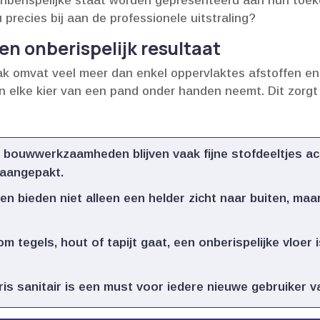
onberispelijke staat worden gepresenteerd aan hun toek
recies bij aan de professionele uitstraling?
n onberispelijk resultaat
omvat veel meer dan enkel oppervlaktes afstoffen en v
en elke kier van een pand onder handen neemt.​ Dit zorgt
bouwwerkzaamheden blijven vaak fijne stofdeeltjes ac
aangepakt.​
n bieden niet alleen een helder zicht naar buiten, maa
m tegels, hout of tapijt gaat, een onberispelijke vloer 
is sanitair is een must voor iedere nieuwe gebruiker va