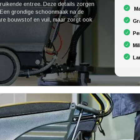
 ruikende entree.​ Deze details zorgen
Ma
.​ Een grondige schoonmaak na de
are bouwstof en vuil, maar zorgt ook
Gr
Pe
Mil
La