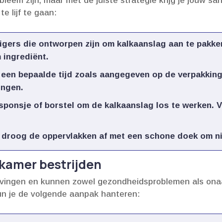
eem zijn, maar met de juiste strategie krijg je jouw san
e lijf te gaan:
igers
die ontworpen zijn om kalkaanslag aan te pakke
 ingrediënt.​
een bepaalde tijd zoals aangegeven op de verpakking,
ngen.​
 sponsje
of borstel om de kalkaanslag los te werken.​
 droog de oppervlakken af met een schone doek om ni
kamer bestrijden
evingen en kunnen zowel gezondheidsproblemen als on
kun je de volgende aanpak hanteren: