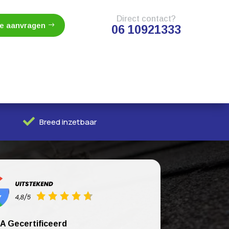
Direct contact?
te aanvragen
06 10921333

Breed inzetbaar
A Gecertificeerd