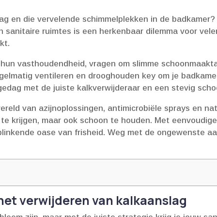
lag en die vervelende schimmelplekken in de badkamer? 
 sanitaire ruimtes is een herkenbaar dilemma voor velen
t.​
m hun vasthoudendheid, vragen om slimme schoonmaaktac
egelmatig ventileren en drooghouden key om je badkamer
gedag met de juiste kalkverwijderaar en een stevig sch
 wereld van azijnoplossingen, antimicrobiële sprays en 
on te krijgen, maar ook schoon te houden.​ Met eenvoud
blinkende oase van frisheid.​ Weg met de ongewenste aa
het verwijderen van kalkaanslag