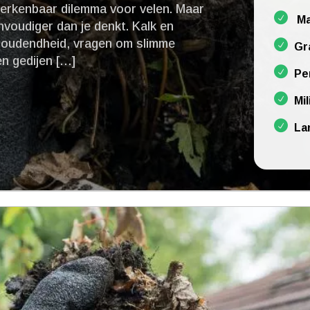
 herkenbaar dilemma voor velen.​ Maar
Ma
nvoudiger dan je denkt.​ Kalk en
houdendheid, vragen om slimme
Gr
n gedijen […]
Pe
Mil
La