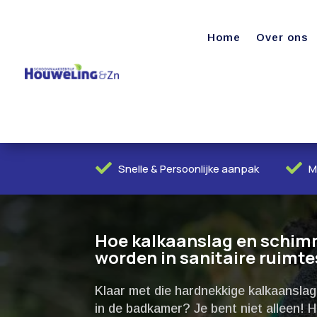
Home
Over ons


Snelle & Persoonlijke aanpak
M
Hoe kalkaanslag en schimm
worden in sanitaire ruimtes
Klaar met die hardnekkige kalkaansla
in de badkamer? Je bent niet alleen!