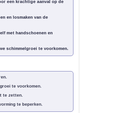
oor een krachtige aanval op de
den en losmaken van de
zelf met handschoenen en
we schimmelgroei te voorkomen.​
en.​
roei te voorkomen.​
 te zetten.​
orming te beperken.​