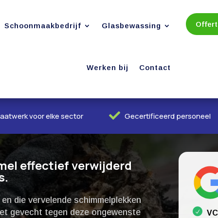
Offer
Schoonmaakbedrijf
Glasbewassing
Werken bij
Contact

aatwerk voor elke sector
Gecertificeerd personeel
el effectief verwijderd
.​
g en die vervelende schimmelplekken
 Het gevecht tegen deze ongewenste
VC