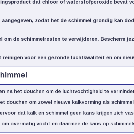
ringsproduct
dat chloor of waterstofperoxide bevat v
 aangegeven, zodat het de schimmel grondig kan do
el
om de schimmelresten te verwijderen.​ Bescherm je
t reinigen
voor een gezonde luchtkwaliteit en om nieu
schimmel
en na het douchen om de luchtvochtigheid te verminder
et douchen om zowel nieuwe kalkvorming als schimmelg
ervoor dat kalk en schimmel geen kans krijgen zich vast
k om overmatig vocht en daarmee de kans op schimmelv