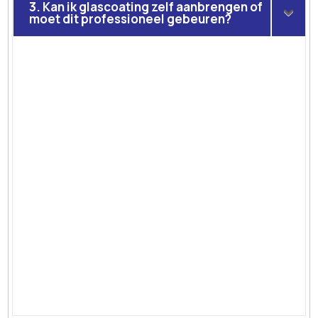
3. Kan ik glascoating zelf aanbrengen of
moet dit professioneel gebeuren?