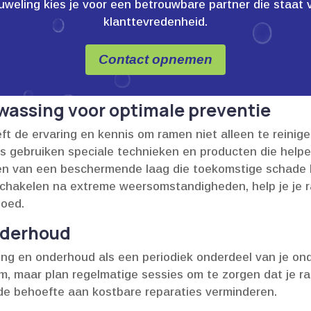
ling kies je voor een betrouwbare partner die staat voor
klanttevredenheid.
Contact opnemen
wassing voor optimale preventie
t de ervaring en kennis om ramen niet alleen te reinig
 gebruiken speciale technieken en producten die helpen
den van een beschermende laag die toekomstige schade 
schakelen na extreme weersomstandigheden, help je je
oed.​
nderhoud
ng en onderhoud als een periodiek onderdeel van je on
m, maar plan regelmatige sessies om te zorgen dat je rame
 behoefte aan kostbare reparaties verminderen.​