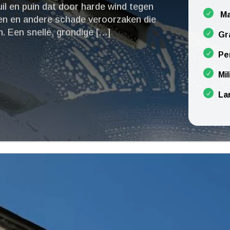
uil en puin dat door harde wind tegen
Ma
en en andere schade veroorzaken die
n.​ Een snelle, grondige […]
Gr
Pe
Mil
La