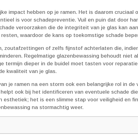
jke impact hebben op je ramen.​ Het is daarom cruciaal
ieel is voor schadepreventie.​ Vuil en puin dat door h
hade veroorzaken die de integriteit van je glas kan aan
e resten, waardoor de kans op toekomstige schade beperkt
zoutafzettingen of zelfs fijnstof achterlaten die, indien
minderen.​ Regelmatige glazenbewassing behoudt niet al
 termijn dieper in de buidel moet tasten voor reparaties
kwaliteit van je glas.​
n je ramen na een storm ook een belangrijke rol in de ve
 helpt ook bij het identificeren van eventuele schade die 
esthetiek; het is een slimme stap voor veiligheid en fin
zenbewassing na stormachtig weer.​