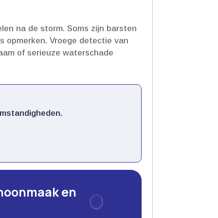
len na de storm.​ Soms zijn barsten
es opmerken.​ Vroege detectie van
raam of serieuze waterschade
mstandigheden.​
choonmaak en