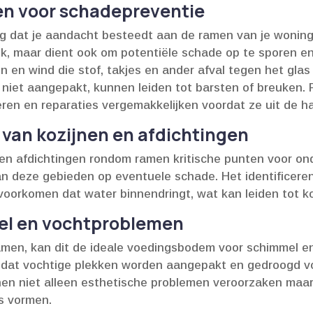
en voor schadepreventie
ng dat je aandacht besteedt aan de ramen van je woning 
ek, maar dient ook om potentiële schade op te sporen en
en wind die stof, takjes en ander afval tegen het glas b
n niet aangepakt, kunnen leiden tot barsten of breuken.​
ren en reparaties vergemakkelijken voordat ze uit de ha
 van kozijnen en afdichtingen
en en afdichtingen rondom ramen kritische punten voor o
van deze gebieden op eventuele schade.​ Het identificer
 voorkomen dat water binnendringt, wat kan leiden tot k
el en vochtproblemen
ramen, kan dit de ideale voedingsbodem voor schimmel e
 dat vochtige plekken worden aangepakt en gedroogd v
nen niet alleen esthetische problemen veroorzaken maar
s vormen.​