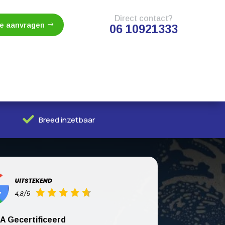
Direct contact?
te aanvragen
06 10921333

Breed inzetbaar
A Gecertificeerd