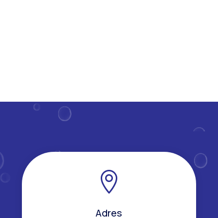
hoe regelmatig moet je deze parels van je huis onder
handen...

Adres