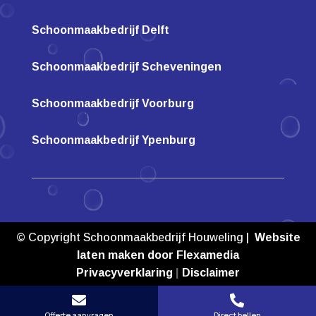
Schoonmaakbedrijf Delft
Schoonmaakbedrijf Scheveningen
Schoonmaakbedrijf Voorburg
Schoonmaakbedrijf Ypenburg
© Copyright Schoonmaakbedrijf Houweling |
Website
laten maken door Flexamedia
Privacyverklaring
|
Disclaimer


Offerte aanvragen
Direct bellen