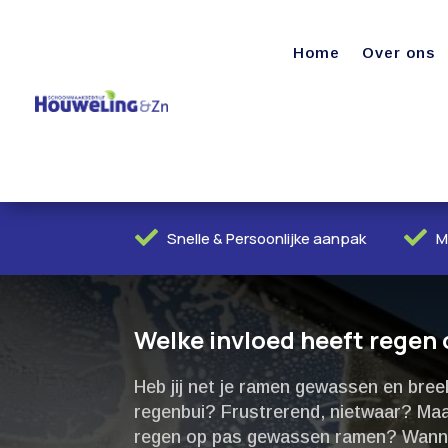
Home
Over ons


Snelle & Persoonlijke aanpak
M
Welke invloed heeft rege
Heb jij net je ramen gewassen en bree
regenbui? Frustrerend, nietwaar? Maar
regen op pas gewassen ramen? Wannee