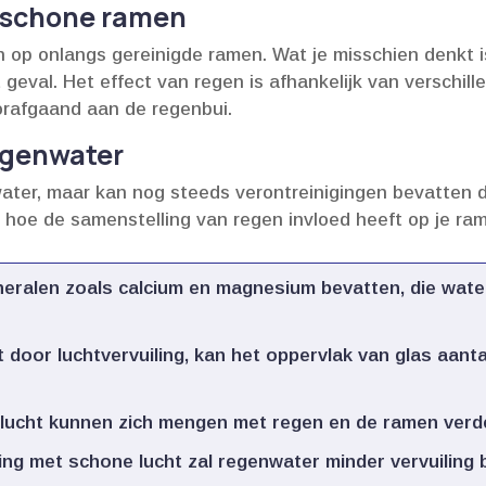
p schone ramen
op onlangs gereinigde ramen.​ Wat je misschien denkt i
t geval.​ Het effect van regen is afhankelijk van verschil
rafgaand aan de regenbui.​
egenwater
ter, maar kan nog steeds verontreinigingen bevatten di
e hoe de samenstelling van regen invloed heeft op je ra
eralen zoals calcium en magnesium bevatten, die wate
 door luchtvervuiling, kan het oppervlak van glas aanta
e lucht kunnen zich mengen met regen en de ramen verder
ing met schone lucht zal regenwater minder vervuiling 