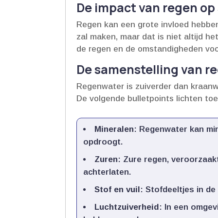
De impact van regen o
Regen kan een grote invloed hebben 
zal maken, maar dat is niet altijd he
de regen en de omstandigheden voo
De samenstelling van r
Regenwater is zuiverder dan kraanwa
De volgende bulletpoints lichten to
Mineralen
: Regenwater kan min
opdroogt.​
Zuren
: Zure regen, veroorzaakt
achterlaten.​
Stof en vuil
: Stofdeeltjes in d
Luchtzuiverheid
: In een omgev