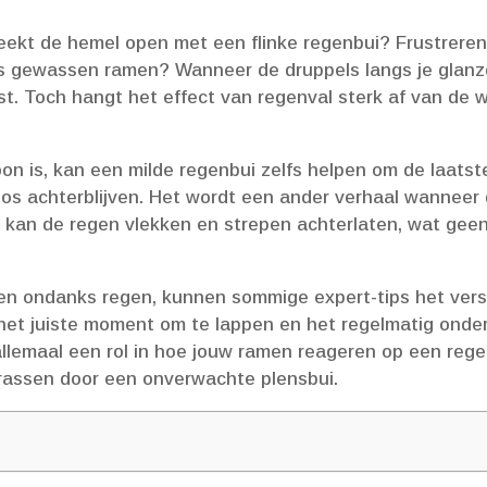
eekt de hemel open met een flinke regenbui? Frustrere
as gewassen ramen? Wanneer de druppels langs je glanze
st.​ Toch hangt het effect van regenval sterk af van de w
oon is, kan een milde regenbui zelfs helpen om de laat
os achterblijven.​ Het wordt een ander verhaal wanneer
 kan de regen vlekken en strepen achterlaten, wat geen 
n ondanks regen, kunnen sommige expert-tips het vers
 het juiste moment om te lappen en het regelmatig on
llemaal een rol in hoe jouw ramen reageren op een regen
rrassen door een onverwachte plensbui.​