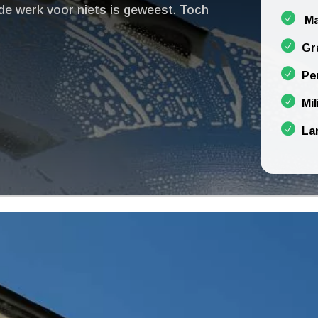
rde werk voor niets is geweest.​ Toch
Ma
Gr
Pe
Mil
La