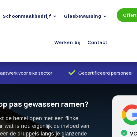
Offer
Schoonmaakbedrijf
Glasbewassing
Werken bij
Contact

aatwerk voor elke sector
Gecertificeerd personeel
n op pas gewassen ramen?
kt de hemel open met een flinke
 wat is nou eigenlijk de invloed van
r de druppels langs je glanzende
VC