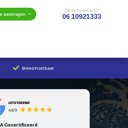
Direct contact?
te aanvragen
06 10921333

Breed inzetbaar
A Gecertificeerd