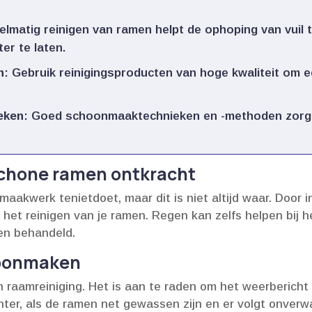
gelmatig reinigen van ramen helpt de ophoping van vui
r te laten.​
n
: Gebruik reinigingsproducten van hoge kwaliteit om 
eken
: Goed schoonmaaktechnieken en -methoden zorgen
schone ramen ontkracht
akwerk tenietdoet, maar dit is niet altijd waar.​ Door in
et reinigen van je ramen.​ Regen kan zelfs helpen bij h
en behandeld.​
hoonmaken
an raamreiniging.​ Het is aan te raden om het weerberic
er, als de ramen net gewassen zijn en er volgt onverwa