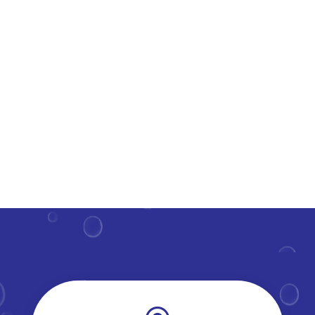
kraakheldere dakkapel? Het goed onderhoud hiervan
draagt bij aan een frisse uitstraling van je woning en
verlengt de levensduur van deze constructies.​ Maar
hoe regelmatig moet je deze parels van je huis onder
handen...