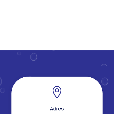
handen...

Adres