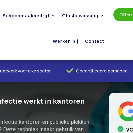
Offer
Schoonmaakbedrijf
Glasbewassing
Werken bij
Contact

aatwerk voor elke sector
Gecertificeerd personeel
fectie werkt in kantoren
infectie kantoren en publieke plekken
 Deze techniek maakt gebruik van
VC