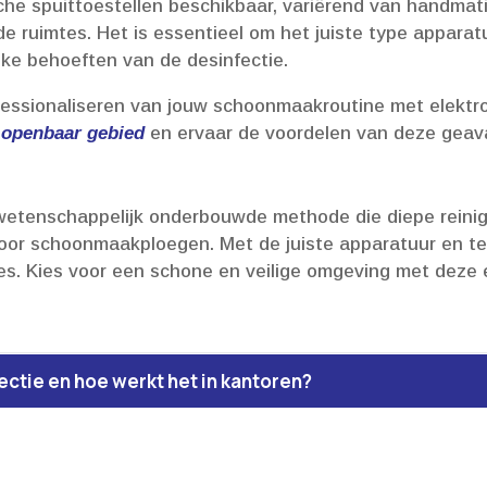
sche spuittoestellen beschikbaar, variërend van handmati
e ruimtes.​ Het is essentieel om het juiste type apparat
ke behoeften van de desinfectie.​
ofessionaliseren van jouw schoonmaakroutine met elektr
 openbaar gebied
en ervaar de voordelen van deze geava
 wetenschappelijk onderbouwde methode die diepe reinigi
oor schoonmaakploegen.​ Met de juiste apparatuur en te
.​ Kies voor een schone en veilige omgeving met deze e
fectie en hoe werkt het in kantoren?