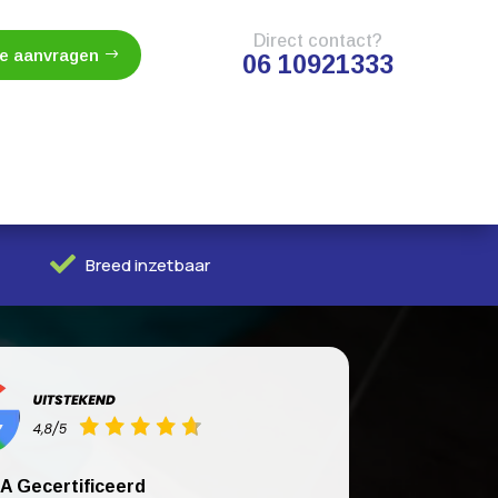
Direct contact?
te aanvragen
06 10921333

Breed inzetbaar
A Gecertificeerd