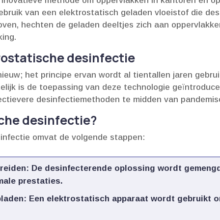
n innovatieve methode om oppervlakken in kantoren en o
bruik van een elektrostatisch geladen vloeistof die desi
oven, hechten de geladen deeltjes zich aan oppervlakke
ing.​
ostatische desinfectie
nieuw; het principe ervan wordt al tientallen jaren gebrui
elijk is de toepassing van deze technologie geïntroduc
ctievere desinfectiemethoden te midden van pandemisc
che desinfectie?
sinfectie omvat de volgende stappen:
ereiden
: De desinfecterende oplossing wordt gemengd
ale prestaties.​
pladen
: Een elektrostatisch apparaat wordt gebruikt o