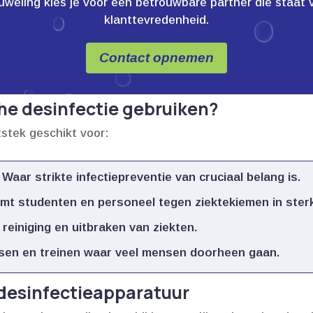
ling kies je voor een betrouwbare partner die staat voor
klanttevredenheid.
Contact opnemen
he desinfectie gebruiken?
itstek geschikt voor:
Waar strikte infectiepreventie van cruciaal belang is.​
t studenten en personeel tegen ziektekiemen in ster
reiniging en uitbraken van ziekten.​
en en treinen waar veel mensen doorheen gaan.​
 desinfectieapparatuur