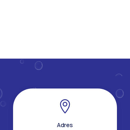
wordt de...

Adres