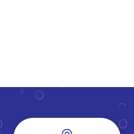
kraakheldere dakkapel? Het goed onderhoud hiervan
draagt bij aan een frisse uitstraling van je woning en
verlengt de levensduur van deze constructies.​ Maar
hoe regelmatig moet je deze parels van je huis onder
handen...