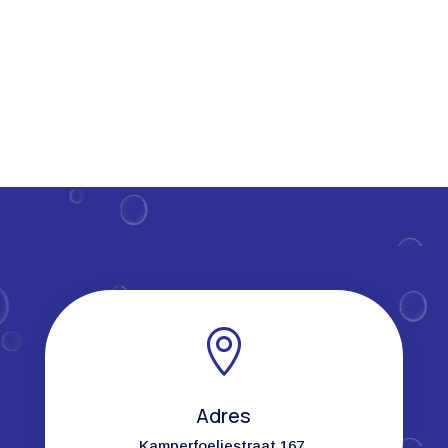
handen...

Adres
Kamperfoeliestraat 167,