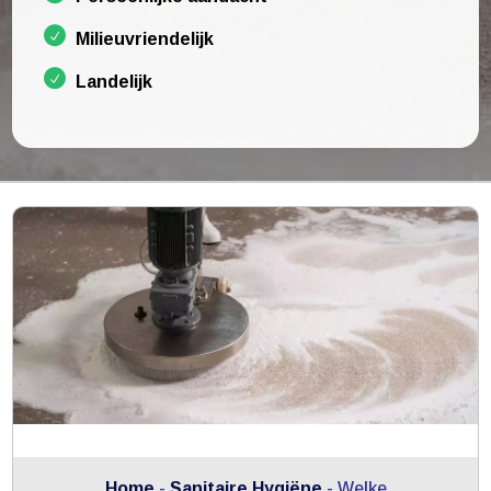
Milieuvriendelijk
Landelijk
Home
-
Sanitaire Hygiëne
-
Welke