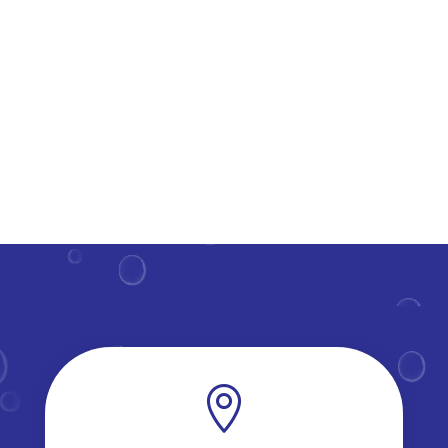
verlengt de levensduur van deze constructies.​ Maar
hoe regelmatig moet je deze parels van je huis onder
handen...
