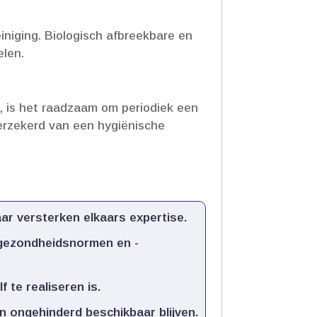
niging.​ Biologisch afbreekbare en
len.​
d, is het raadzaam om periodiek een
verzekerd van een hygiënische
ar versterken elkaars expertise.​
e gezondheidsnormen en -
 te realiseren is.​
 ongehinderd beschikbaar blijven.​