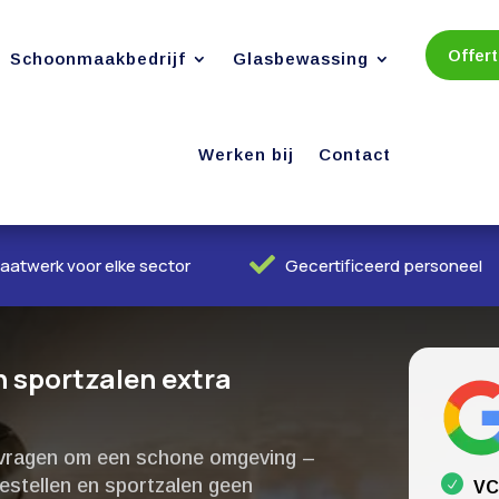
Offer
Schoonmaakbedrijf
Glasbewassing
Werken bij
Contact

aatwerk voor elke sector
Gecertificeerd personeel
 sportzalen extra
en vragen om een schone omgeving –
oestellen en sportzalen geen
VC