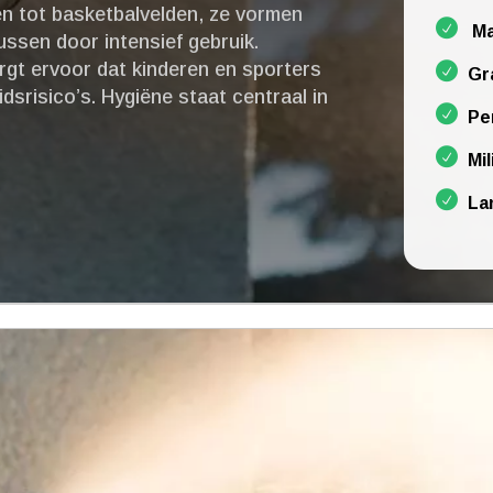
anen tot basketbalvelden, ze vormen
Ma
ssen door intensief gebruik.​
gt ervoor dat kinderen en sporters
Gr
srisico’s.​ Hygiëne staat centraal in
Pe
Mil
La