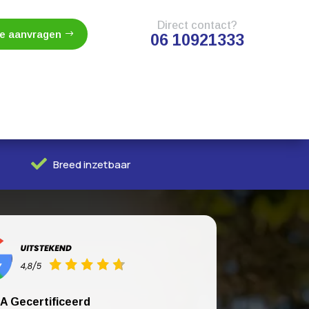
Direct contact?
te aanvragen
06 10921333

Breed inzetbaar
A Gecertificeerd