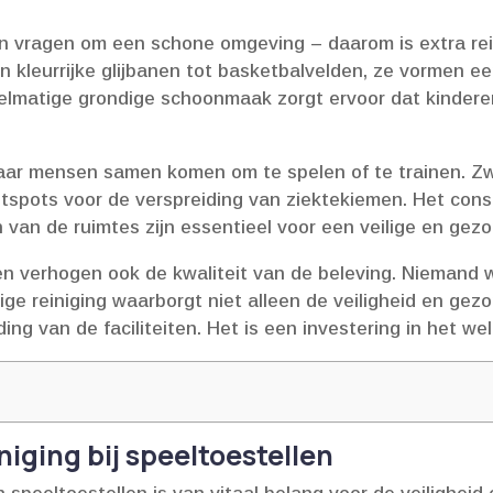
ten vragen om een schone omgeving – daarom is extra rei
an kleurrijke glijbanen tot basketbalvelden, ze vormen e
egelmatige grondige schoonmaak zorgt ervoor dat kindere
waar mensen samen komen om te spelen of te trainen.​ Z
tspots voor de verspreiding van ziektekiemen.​ Het con
 van de ruimtes zijn essentieel voor een veilige en gez
 verhogen ook de kwaliteit van de beleving.​ Niemand wi
ndige reiniging waarborgt niet alleen de veiligheid en ge
g van de faciliteiten.​ Het is een investering in het welz
niging bij speeltoestellen