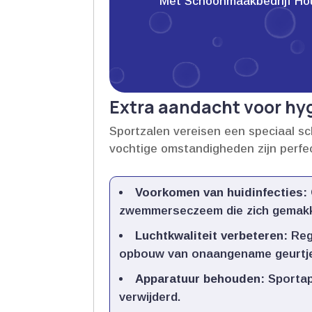
Met Schoonmaakbedrijf Houwe
Extra aandacht voor hyg
Sportzalen vereisen een speciaal s
vochtige omstandigheden zijn perfec
Voorkomen van huidinfecties:
zwemmerseczeem die zich gemakke
Luchtkwaliteit verbeteren:
Rege
opbouw van onaangename geurtje
Apparatuur behouden:
Sportap
verwijderd.​