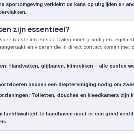
 sportomgeving verkleint de kans op uitglijden en an
ervlakken.​
en zijn essentieel?
eeltoestellen en sportzalen moet grondig en regelmati
angeraakt en vloeren die in direct contact komen met de
en:
Handvatten, glijbanen, klimrekken – alle punten w
ortvloeren hebben een dieptereiniging nodig om zweet 
orzieningen:
Toiletten, douches en kleedkamers zijn kr
 luchtkwaliteit te handhaven moet er een goed ventil
n.​