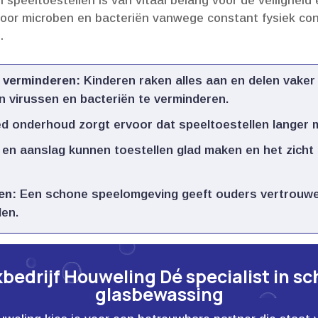
 speeltoestellen is van vitaal belang voor de veiligheid
voor microben en bacteriën vanwege constant fysiek con
​
 verminderen:
Kinderen raken alles aan en delen vaker 
n virussen en bacteriën te verminderen.​
 onderhoud zorgt ervoor dat speeltoestellen langer mee
 en aanslag kunnen toestellen glad maken en het zich
en:
Een schone speelomgeving geeft ouders vertrouwen
en.​
edrijf Houweling Dé specialist in s
glasbewassing