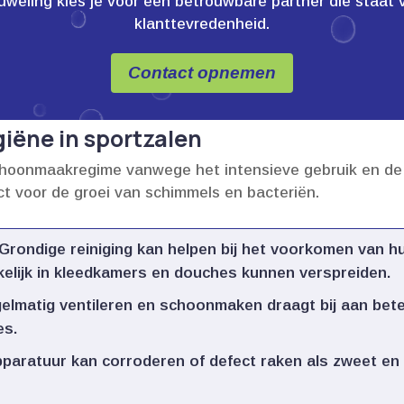
ling kies je voor een betrouwbare partner die staat voor
klanttevredenheid.
Contact opnemen
iëne in sportzalen
choonmaakregime vanwege het intensieve gebruik en de 
t voor de groei van schimmels en bacteriën.​
Grondige reiniging kan helpen bij het voorkomen van hu
lijk in kleedkamers en douches kunnen verspreiden.​
lmatig ventileren en schoonmaken draagt bij aan bete
s.​
paratuur kan corroderen of defect raken als zweet en