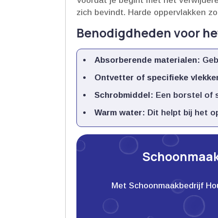
Voordat je begint met het verwijdere
zich bevindt.​ Harde oppervlakken z
Benodigdheden voor het
Absorberende materialen:
Gebr
Ontvetter of specifieke vlekke
Schrobmiddel:
Een borstel of s
Warm water:
Dit helpt bij het 
Schoonmaakb
Met Schoonmaakbedrijf Houwe