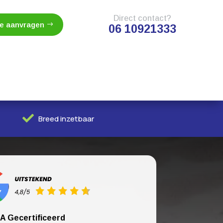
Direct contact?
te aanvragen
06 10921333

Breed inzetbaar
A Gecertificeerd