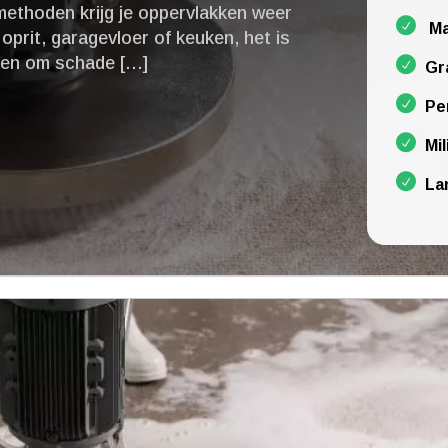
 methoden krijg je oppervlakken weer
Ma
 oprit, garagevloer of keuken, het is
nnen om schade […]
Gr
Pe
Mil
La