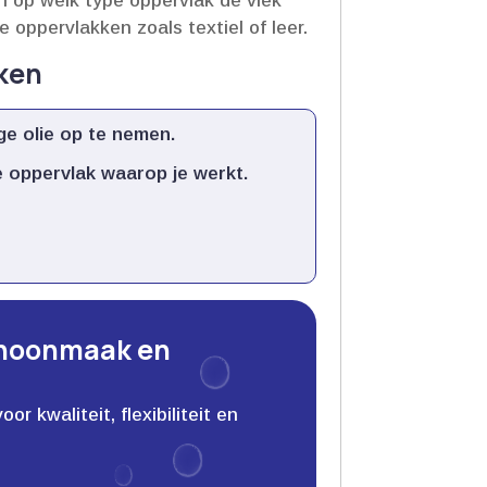
en op welk type oppervlak de vlek
ppervlakken zoals textiel of leer.​
kken
e olie op te nemen.​
 oppervlak waarop je werkt.​
choonmaak en
 kwaliteit, flexibiliteit en