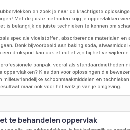
n rubbervlekken en zoek je naar de krachtigste oplossin
orgen! Met de juiste methoden krijg je oppervlakken wee
 het is belangrijk de juiste technieken te kennen om sch
 zoals speciale vloeistoffen, absorberende materialen en
 gaan.​ Denk bijvoorbeeld aan baking soda, afwasmiddel o
 een drukspuit kan ook effectief zijn bij het verwijderen
 professionele aanpak, vooral als standaardmethoden ni
oor je oppervlakken? Kies dan voor oplossingen die bewez
n milieuvriendelijke schoonmaakmiddelen en technieken 
resultaat maar ook voor het welzijn van je omgeving.​
 het te behandelen oppervlak