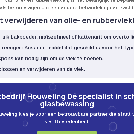
n van olie- en rubbervlekken, is het belangrijk te bepal
oals beton vragen om een andere behandeling dan zachte o
 verwijderen van olie- en rubbervle
uik bakpoeder, maïszetmeel of kattengrit om overtollig
nreiniger:
Kies een middel dat geschikt is voor het type
pons kan nodig zijn om de vlek te boenen.​
oplossen en verwijderen van de vlek.​
edrijf Houweling Dé specialist in s
glasbewassing
ling kies je voor een betrouwbare partner die staat voor
klanttevredenheid.