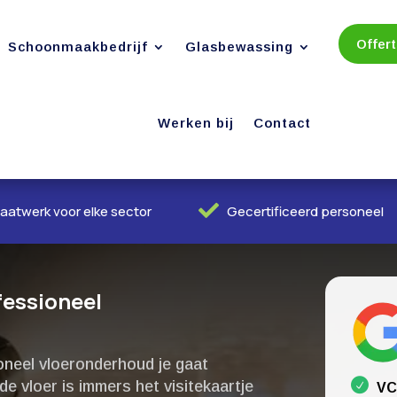
Offer
Schoonmaakbedrijf
Glasbewassing
Werken bij
Contact

aatwerk voor elke sector
Gecertificeerd personeel
fessioneel
oneel vloeronderhoud je gaat
 vloer is immers het visitekaartje
VC