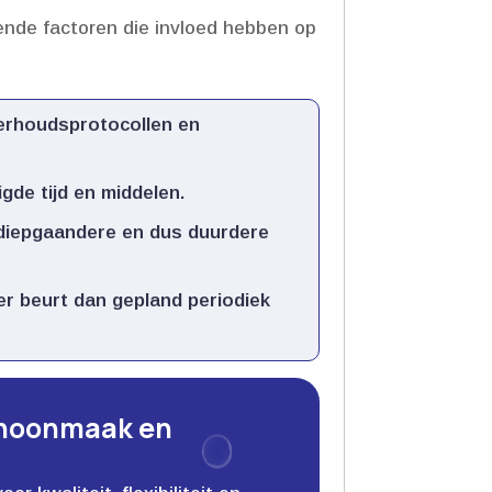
ende factoren die invloed hebben op
derhoudsprotocollen en
de tijd en middelen.​
 diepgaandere en dus duurdere
er beurt dan gepland periodiek
choonmaak en