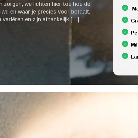
en zorgen, we lichten hier toe hoe de
Ma
wd en waar je precies voor betaalt.​
ariëren en zijn afhankelijk […]
Gr
Pe
Mil
La