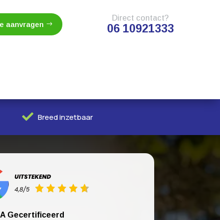
Direct contact?
te aanvragen
06 10921333

Breed inzetbaar
A Gecertificeerd