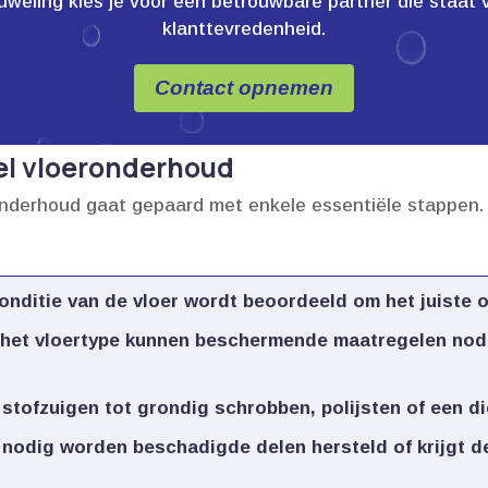
ling kies je voor een betrouwbare partner die staat voor
klanttevredenheid.
Contact opnemen
el vloeronderhoud
nderhoud gaat gepaard met enkele essentiële stappen.​ 
nditie van de vloer wordt beoordeeld om het juiste o
 het vloertype kunnen beschermende maatregelen nodig
 stofzuigen tot grondig schrobben, polijsten of een die
 nodig worden beschadigde delen hersteld of krijgt de