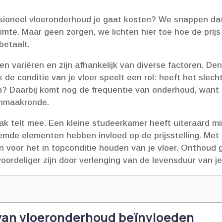
ssioneel vloeronderhoud je gaat kosten? We snappen dat
ruimte.​ Maar geen zorgen, we lichten hier toe hoe de pri
etaalt.​
variëren en zijn afhankelijk van diverse factoren.​ Denk
 de conditie van je vloer speelt een rol: heeft het slecht
? Daarbij komt nog de frequentie van onderhoud, want ee
nmaakronde.​
ak telt mee.​ Een kleine studeerkamer heeft uiteraard m
mde elementen hebben invloed op de prijsstelling.​ Met 
n voor het in topconditie houden van je vloer.​ Onthoud 
ordeliger zijn door verlenging van de levensduur van je
 van vloeronderhoud beïnvloeden