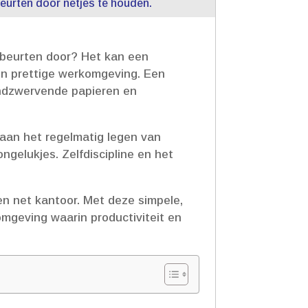
urten door netjes te houden.​
kbeurten door? Het kan een
en prettige werkomgeving.​ Een
ondzwervende papieren en
 aan het regelmatig legen van
elukjes.​ Zelfdiscipline en het
en net kantoor.​ Met deze simpele,
 omgeving waarin productiviteit en