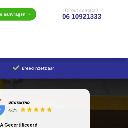
Direct contact?
te aanvragen
06 10921333

Breed inzetbaar
A Gecertificeerd