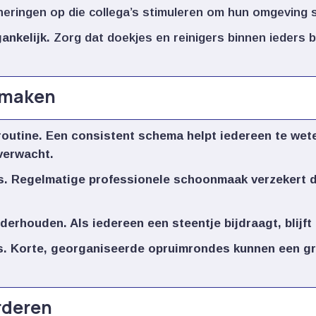
eringen op die collega’s stimuleren om hun omgeving 
nkelijk.​
Zorg dat doekjes en reinigers binnen ieders be
onmaken
utine.​
Een consistent schema helpt iedereen te wet
erwacht.​
.​
Regelmatige professionele schoonmaak verzekert da
nderhouden.​
Als iedereen een steentje bijdraagt, blijft
.​
Korte, georganiseerde opruimrondes kunnen een gro
rderen