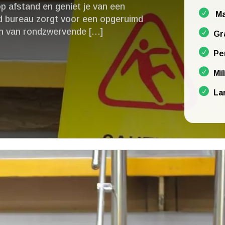
p afstand en geniet je van een
Ma
d bureau zorgt voor een opgeruimd
en van rondzwervende […]
Gr
Pe
Mil
La