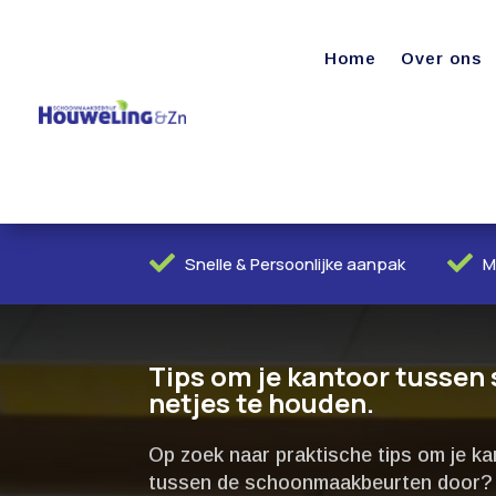
Home
Over ons


Snelle & Persoonlijke aanpak
M
Tips om je kantoor tusse
netjes te houden.​
Op zoek naar praktische tips om je ka
tussen de schoonmaakbeurten door? H