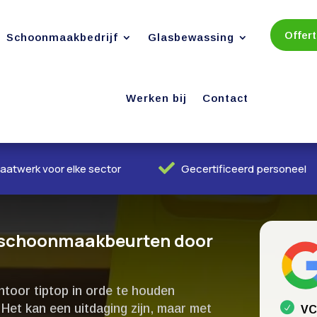
Offer
Schoonmaakbedrijf
Glasbewassing
Werken bij
Contact

aatwerk voor elke sector
Gecertificeerd personeel
n schoonmaakbeurten door
ntoor tiptop in orde te houden
et kan een uitdaging zijn, maar met
VC