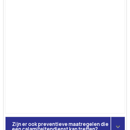
Zijn er ook preventieve maatregelen die
een calamiteitendienst kan treffen?