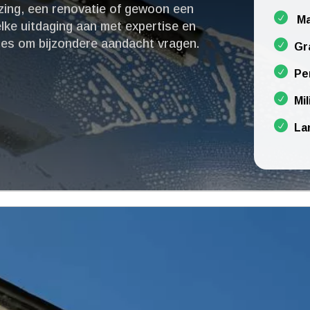
izing, een renovatie of gewoon een
Ma
lke uitdaging aan met expertise en
ties om bijzondere aandacht vragen.​
Gr
Pe
Mil
La