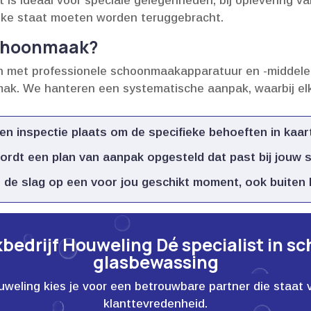
t is ideaal voor speciale gelegenheden, bij oplevering 
ijke staat moeten worden teruggebracht.​
schoonmaak?
n met professionele schoonmaakapparatuur en -middelen
emak.​ We hanteren een systematische aanpak, waarbij e
n inspectie plaats om de specifieke behoeften in kaart
rdt een plan van aanpak opgesteld dat past bij jouw sit
de slag op een voor jou geschikt moment, ook buiten k
edrijf Houweling Dé specialist in s
glasbewassing
ling kies je voor een betrouwbare partner die staat voor
klanttevredenheid.