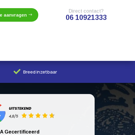
Direct contact?
te aanvragen
06 10921333

Breed inzetbaar
A Gecertificeerd