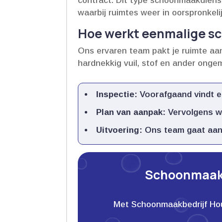
contract.​ Dit type schoonmaakdiens
waarbij ruimtes weer in oorspronkel
Hoe werkt eenmalige 
Ons ervaren team pakt je ruimte aa
hardnekkig vuil, stof en ander ong
Inspectie:
Voorafgaand vindt ee
Plan van aanpak:
Vervolgens wo
Uitvoering:
Ons team gaat aan 
Schoonmaakb
Met Schoonmaakbedrijf Houwe