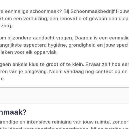
nte eenmalige schoonmaak? Bij Schoonmaakbedrijf Houwe
aat om een verhuizing, een renovatie of gewoon een die
zorg.​
 om bijzondere aandacht vragen.​ Daarom is een eenmali
angrijkste aspecten: hygiëne, grondigheid en jouw spec
ieken voor elk oppervlak.​
geen enkele klus te groot of te klein.​ Ervaar zelf hoe
iseren van je omgeving.​ Neem vandaag nog contact op en
e.​
onmaak?
dige en intensieve reiniging van jouw ruimte, zonder d