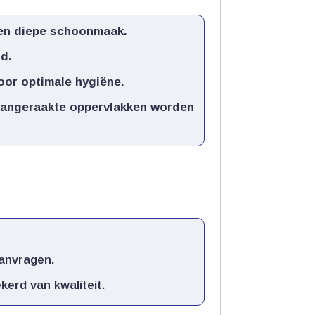
en diepe schoonmaak.​
.​
or optimale hygiëne.​
 aangeraakte oppervlakken worden
anvragen.​
erd van kwaliteit.​