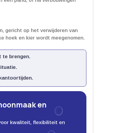
van een pand, of na verbouwingen
, gericht op het verwijderen van
lke hoek en kier wordt meegenomen.​
 te brengen.​
uatie.​
antoortijden.​
choonmaak en
 kwaliteit, flexibiliteit en