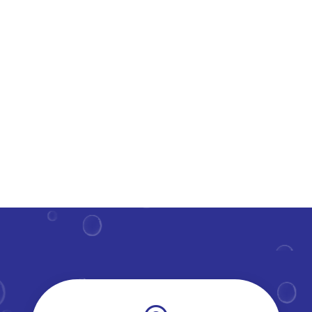
kraakheldere dakkapel? Het goed onderhoud hiervan
draagt bij aan een frisse uitstraling van je woning en
verlengt de levensduur van deze constructies.​ Maar
hoe regelmatig moet je deze parels van je huis onder
handen...