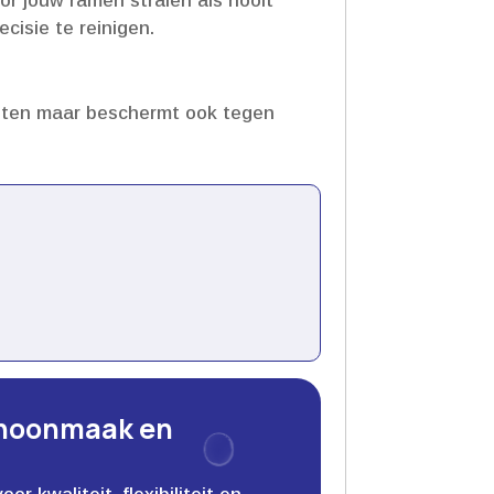
or jouw ramen stralen als nooit
isie te reinigen.​
uiten maar beschermt ook tegen
choonmaak en