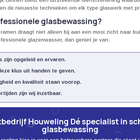
jk Binnen biedt een uitstekende dienstverlening waardo
en de nieuwste technieken om elk type glaswerk met prec
fessionele glasbewassing?
ramen draagt niet alleen bij aan een mooi zicht naar b
ofessionele glazenwasser, dan geniet je van:
ijn opgeleid en ervaren.​
eze klus uit handen te geven.​
igheid en kwaliteit staan voorop.​
ijden zijn wij inzetbaar.​
edrijf Houweling Dé specialist in s
glasbewassing