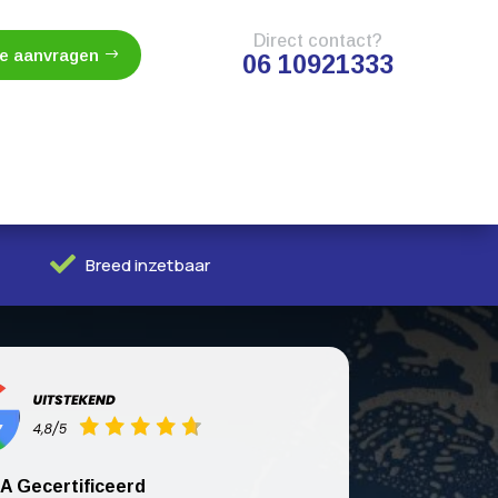
Direct contact?
te aanvragen
06 10921333

Breed inzetbaar
A Gecertificeerd