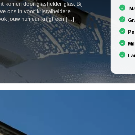
t komen door glashelder glas.​ Bij
Ma
e ons in voor kristalheldere
 ook jouw humeur krijgt een […]
Gr
Pe
Mil
La