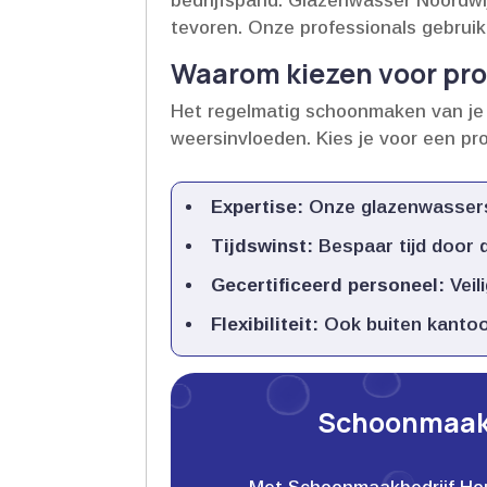
bedrijfspand.​ Glazenwasser Noordwi
tevoren.​ Onze professionals gebruik
Waarom kiezen voor pro
Het regelmatig schoonmaken van je 
weersinvloeden.​ Kies je voor een pr
Expertise:
Onze glazenwassers z
Tijdswinst:
Bespaar tijd door d
Gecertificeerd personeel:
Veil
Flexibiliteit:
Ook buiten kantoort
Schoonmaakb