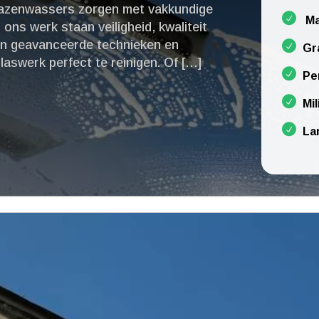
glazenwassers zorgen met vakkundige
Ma
n ons werk staan veiligheid, kwaliteit
en geavanceerde technieken en
Gr
laswerk perfect te reinigen.​ Of […]
Pe
Mil
La