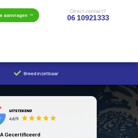
Direct contact?
te aanvragen
06 10921333

Breed inzetbaar
A Gecertificeerd