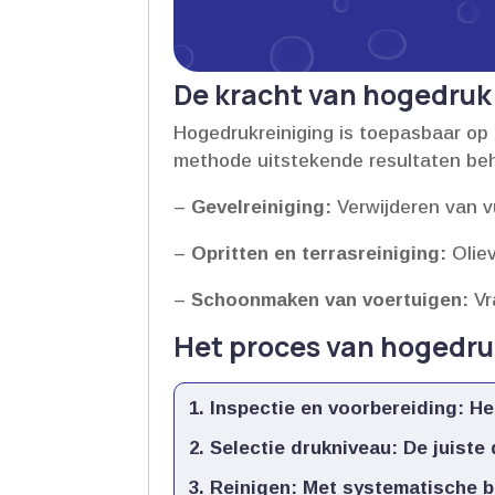
De kracht van hogedruk
Hogedrukreiniging is toepasbaar op 
methode uitstekende resultaten beh
–
Gevelreiniging:
Verwijderen van vu
–
Opritten en terrasreiniging:
Oliev
–
Schoonmaken van voertuigen:
Vr
Het proces van hogedruk
Inspectie en voorbereiding:
Het
Selectie drukniveau:
De juiste 
Reinigen:
Met systematische be