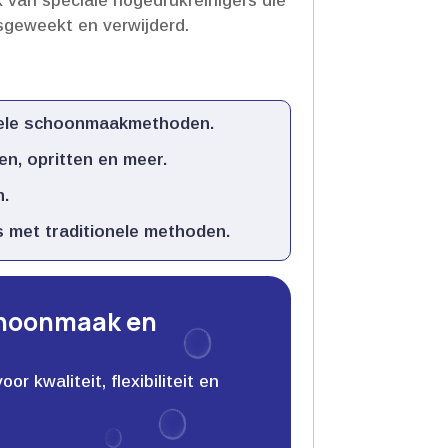
 van speciale hogedrukreinigers die
sgeweekt en verwijderd.​
nele schoonmaakmethoden.​
, opritten en meer.​
.​
 met traditionele methoden.​
choonmaak en
 kwaliteit, flexibiliteit en