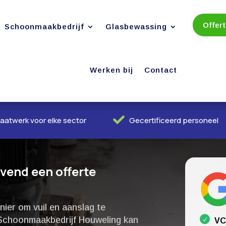
Offer
Schoonmaakbedrijf
Glasbewassing
Werken bij
Contact

aatwerk voor elke sector
Gecertificeerd personeel
jvend een offerte
nier om vuil en aanslag te
 Schoonmaakbedrijf Houweling kan
VC