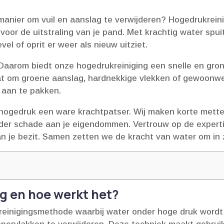
 manier om vuil en aanslag te verwijderen? Hogedrukrei
oor de uitstraling van je pand.​ Met krachtig water sp
el of oprit er weer als nieuw uitziet.​
s.​ Daarom biedt onze hogedrukreiniging een snelle en gro
aat om groene aanslag, hardnekkige vlekken of gewoonwe
 aan te pakken.​
ogedruk een ware krachtpatser.​ Wij maken korte metten
nder schade aan je eigendommen.​ Vertrouw op de exper
n je bezit.​ Samen zetten we de kracht van water om in 
g en hoe werkt het?
 reinigingsmethode waarbij water onder hoge druk wordt 