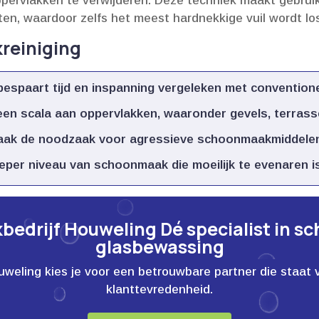
pervlakken te verwijderen.​ Deze techniek maakt gebruik
en, waardoor zelfs het meest hardnekkige vuil wordt lo
reiniging
bespaart tijd en inspanning vergeleken met conventio
en scala aan oppervlakken, waaronder gevels, terrassen
aak de noodzaak voor agressieve schoonmaakmiddelen
eper niveau van schoonmaak die moeilijk te evenaren is
edrijf Houweling Dé specialist in s
glasbewassing
ling kies je voor een betrouwbare partner die staat voor
klanttevredenheid.