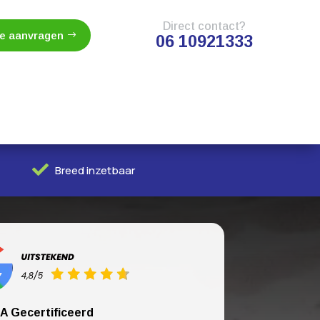
Direct contact?
te aanvragen
06 10921333

Breed inzetbaar
A Gecertificeerd