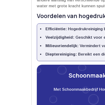
andere aanslag van verschillende op
water met grote kracht kunnen spuit
Voordelen van hogedruk
Efficiëntie:
Hogedrukreiniging 
Veelzijdigheid:
Geschikt voor e
Milieuvriendelijk:
Vermindert v
Dieptereiniging:
Bereikt een di
Schoonmaakb
Met Schoonmaakbedrijf Houwe