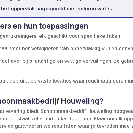
 het oppervlak nagespoeld met schoon water.​
ers en hun toepassingen
edrukreinigers, elk geschikt voor specifieke taken:
eaal voor het verwijderen van oppervlakkig vuil en eenvo
fectiever bij olieachtige en vettige vervuilingen, ze ge
aak gebruikt op vaste locaties waar regelmatig gereini
hoonmaakbedrijf Houweling?
jaar ervaring biedt Schoonmaakbedrijf Houweling hoogwa
rsoneel staat zelfs buiten kantoortijden klaar om elk opp
service garanderen we resultaten waar je tevreden mee zul