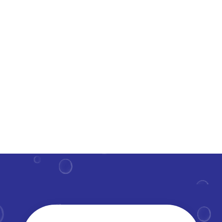
Een schoonmaakbedrijf is de stille kracht achter de
schermen die ervoor zorgt dat leerlingen en docenten
zich kunnen focussen op onderwijs in een verzorgde
omgeving.​ Door nauwgezet reinigen en desinfecteren
van klaslokalen en gemeenschappelijke ruimtes,
wordt de...