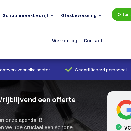
Offer
Schoonmaakbedrijf
Glasbewassing
Werken bij
Contact

aatwerk voor elke sector
Gecertificeerd personeel
ijblijvend een offerte
n onze agenda.​ Bij
en we hoe cruciaal een schone
VC