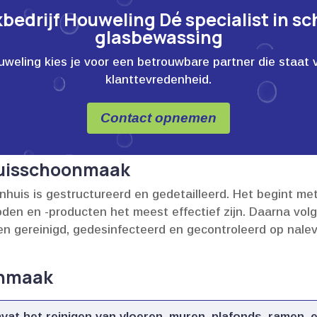
edrijf Houweling Dé specialist in s
glasbewassing
ling kies je voor een betrouwbare partner die staat voor
klanttevredenheid.
Contact opnemen
huisschoonmaak
uis is gestructureerd en gedetailleerd.​ Het begint me
n en -producten het meest effectief zijn.​ Daarna vol
n gereinigd, gedesinfecteerd en gecontroleerd op nale
onmaak
vat het reinigen van vloeren, muren, plafonds, ramen, en