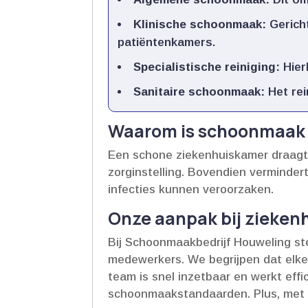
Klinische schoonmaak:
Gericht
patiëntenkamers.​
Specialistische reiniging:
Hier
Sanitaire schoonmaak:
Het rei
Waarom is schoonmaak i
Een schone ziekenhuiskamer draagt b
zorginstelling.​ Bovendien vermind
infecties kunnen veroorzaken.​
Onze aanpak bij zieke
Bij Schoonmaakbedrijf Houweling st
medewerkers.​ We begrijpen dat elke
team is snel inzetbaar en werkt effi
schoonmaakstandaarden.​ Plus, met o