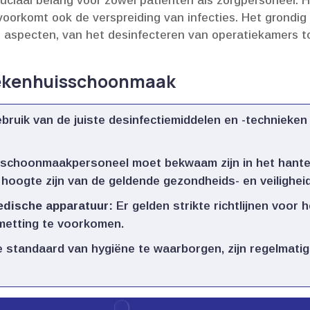
uciaal belang voor zowel patiënten als zorgpersoneel.​ H
voorkomt ook de verspreiding van infecties.​ Het grond
e aspecten, van het desinfecteren van operatiekamers t
ziekenhuisschoonmaak
bruik van de juiste desinfectiemiddelen en -technieken 
schoonmaakpersoneel moet bekwaam zijn in het hanter
ogte zijn van de geldende gezondheids- en veiligheid
edische apparatuur:
Er gelden strikte richtlijnen voor 
etting te voorkomen.​
standaard van hygiëne te waarborgen, zijn regelmatige