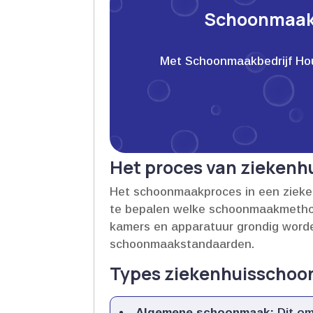
Schoonmaakb
Met Schoonmaakbedrijf Houwe
Het proces van zieken
Het schoonmaakproces in een ziekenh
te bepalen welke schoonmaakmethode
kamers en apparatuur grondig worde
schoonmaakstandaarden.​
Types ziekenhuisscho
Algemene schoonmaak:
Dit om