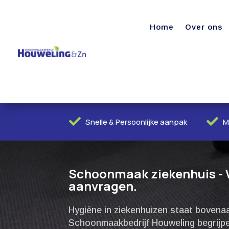
Home
Over ons


Snelle & Persoonlijke aanpak
M
Schoonmaak ziekenhuis - Vr
aanvragen.
Hygiëne in ziekenhuizen staat bovenaa
Schoonmaakbedrijf Houweling begrijp