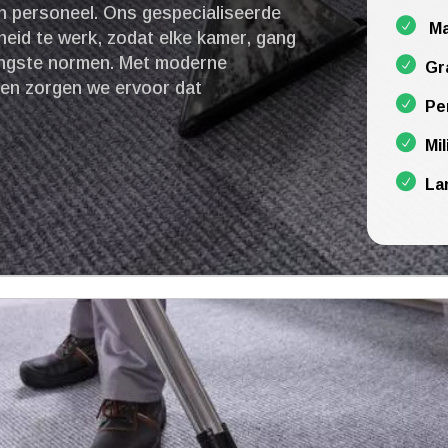
h personeel.​ Ons gespecialiseerde
Ma
eid te werk, zodat elke kamer, gang
engste normen.​ Met moderne
Gr
elen zorgen we ervoor dat
Pe
Mil
La