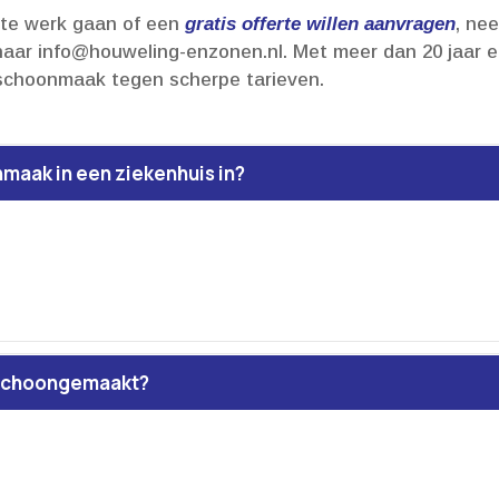
j te werk gaan of een
gratis offerte willen aanvragen
, ne
naar info@houweling-enzonen.​nl.​ Met meer dan 20 jaar er
schoonmaak tegen scherpe tarieven.​
maak in een ziekenhuis in?
 schoongemaakt?