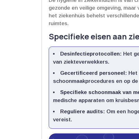
De hygiëne in ziekenhuizen is van cr
gezonde en veilige omgeving, maar 
het ziekenhuis behelst verschillend
ruimtes.​
Specifieke eisen aan 
Desinfectieprotocollen:
Het ge
van ziekteverwekkers.​
Gecertificeerd personeel:
Het 
schoonmaakprocedures en op de ho
Specifieke schoonmaak van m
medische apparaten om kruisbesm
Reguliere audits:
Om een hoge 
vereist.​