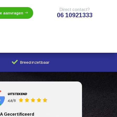
Direct contact?
te aanvragen
06 10921333

Breed inzetbaar
A Gecertificeerd