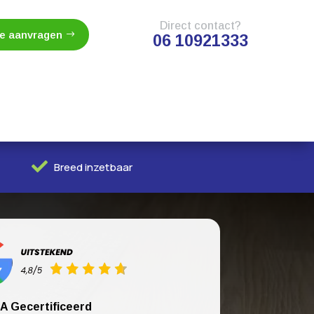
Direct contact?
te aanvragen
06 10921333

Breed inzetbaar
A Gecertificeerd