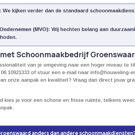
:
We kijken verder dan de standaard schoonmaakdienst
 Ondernemen (MVO):
Wij hechten belang aan duurzaamh
hoden.​
p met Schoonmaakbedrijf Groenswaa
ssionaliteit van je omgeving naar een hoger niveau te ti
r 06 10921333 of stuur een e-mail naar info@houweling-en
d van onze aanpak en kwaliteit? Vraag dan direct jouw gr
ies je voor een schone en frisse ruimte, telkens weer.
npak.​
Groenswaard anders dan andere schoonmaakdiensten