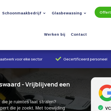
Offer
Schoonmaakbedrijf
Glasbewassing
Werken bij
Contact

aatwerk voor elke sector
Gecertificeerd personeel
aard - Vrijblijvend een
ie je ruimtes laat stralen?
rt die je zoekt.​ Met toewijding
VC