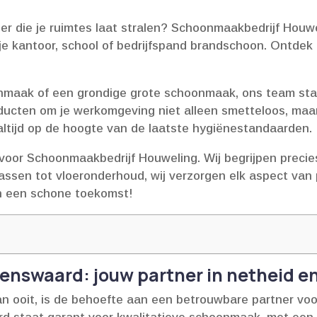
die je ruimtes laat stralen? Schoonmaakbedrijf Houweli
e kantoor, school of bedrijfspand brandschoon.​ Ontdek 
nmaak of een grondige grote schoonmaak, ons team staa
roducten om je werkomgeving niet alleen smetteloos, ma
ltijd op de hoogte van de laatste hygiënestandaarden.​
s voor Schoonmaakbedrijf Houweling.​ Wij begrijpen preci
assen tot vloeronderhoud, wij verzorgen elk aspect van
in een schone toekomst!
nswaard: jouw partner in netheid e
dan ooit, is de behoefte aan een betrouwbare partner v