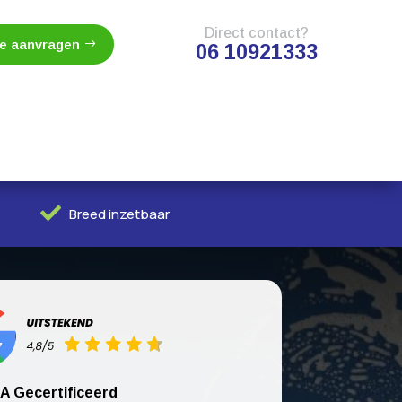
Direct contact?
te aanvragen
06 10921333

Breed inzetbaar
A Gecertificeerd