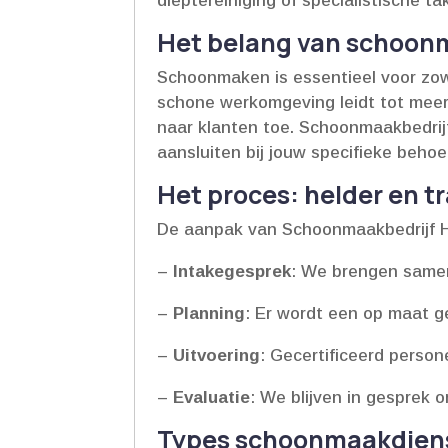
dieptereiniging of specialistische ta
Het belang van schoonm
Schoonmaken is essentieel voor zowel
schone werkomgeving leidt tot meer 
naar klanten toe.​ Schoonmaakbedrij
aansluiten bij jouw specifieke behoef
Het proces: helder en t
De aanpak van Schoonmaakbedrijf Ho
–
Intakegesprek
: We brengen samen
–
Planning
: Er wordt een op maat 
–
Uitvoering
: Gecertificeerd perso
–
Evaluatie
: We blijven in gesprek 
Types schoonmaakdien