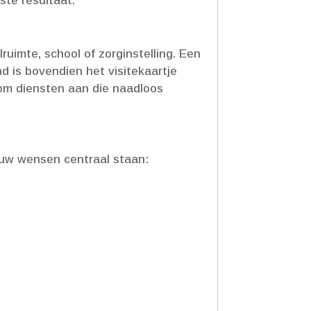
te resultaat.​
uimte, school of zorginstelling.​ Een
d is bovendien het visitekaartje
rom diensten aan die naadloos
ouw wensen centraal staan: