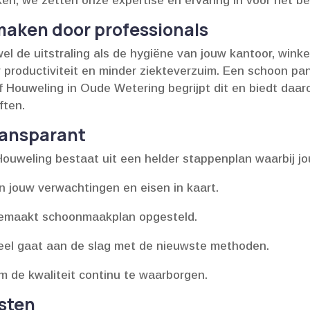
ken, we zetten onze expertise en ervaring in voor het bes
aken door professionals
 de uitstraling als de hygiëne van jouw kantoor, winkelr
productiviteit en minder ziekteverzuim.​ Een schoon pan
f Houweling in Oude Wetering begrijpt dit en biedt daa
ten.​
ransparant
uweling bestaat uit een helder stappenplan waarbij j
 jouw verwachtingen en eisen in kaart.​
gemaakt schoonmaakplan opgesteld.​
neel gaat aan de slag met de nieuwste methoden.​
om de kwaliteit continu te waarborgen.​
sten