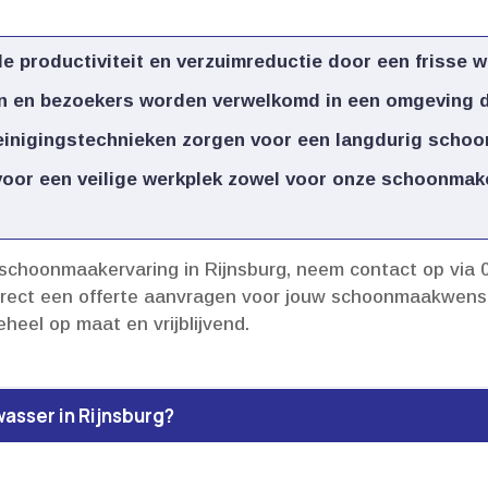
e productiviteit en verzuimreductie door een frisse we
n en bezoekers worden verwelkomd in een omgeving die 
einigingstechnieken zorgen voor een langdurig schoon
 voor een veilige werkplek zowel voor onze schoonmake
schoonmaakervaring in Rijnsburg, neem contact op via 0
e direct een offerte aanvragen voor jouw schoonmaakw
heel op maat en vrijblijvend.​
wasser in Rijnsburg?