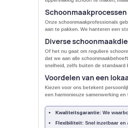
oppervlakkig schoon te maken, maar 
Schoonmaakprocessen d
Onze schoonmaakprofessionals gebr
aan te pakken.​ We hanteren een sta
Diverse schoonmaakdien
Of het nu gaat om reguliere schoonma
dat we aan alle schoonmaakbehoeften
snelheid, zelfs buiten de standaard k
Voordelen van een loka
Kiezen voor ons betekent persoonlij
een harmonieuze samenwerking en t
Kwaliteitsgarantie
: We waarbo
Flexibiliteit
: Snel inzetbaar e