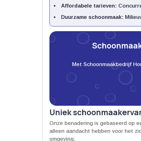
Affordabele tarieven
: Concurre
Duurzame schoonmaak
: Milie
Schoonmaakb
Met Schoonmaakbedrijf Houwe
Uniek schoonmaakervari
Onze benadering is gebaseerd op ee
alleen aandacht hebben voor het zi
omgeving.​