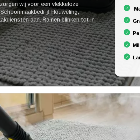
 zorgen wij voor een vlekkeloze
Ma
ij Schoonmaakbedrijf Houweling,
kdiensten aan.​ Ramen blinken tot in
Gr
Pe
Mil
La