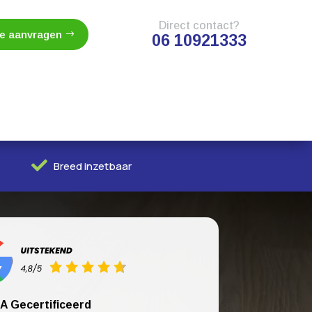
Direct contact?
te aanvragen
06 10921333

Breed inzetbaar
A Gecertificeerd