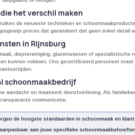
diepgaand te reinigen.​
ie het verschil maken
uiken de nieuwste technieken en schoonmaakproducten 
psgewijs proces dat garandeert dat geen enkel detail wo
sten in Rijnsburg
ak, dieptereiniging, glazenwassen of specialistische re
 kunnen voldoen.​ Ons gecertificeerd personeel staat b
antoortijden.​
al schoonmaakbedrijf
ke aandacht en maatwerk dienstverlening.​ Als familieb
ransparante communicatie.​
rgen de hoogste standaarden in schoonmaak en klantt
n aanpasbaar aan jouw specifieke schoonmaakbehoeften.