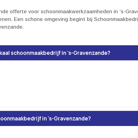
ijvende offerte voor schoonmaakwerkzaamheden in ‘s-Gr
nen.​ Een schone omgeving begint bij Schoonmaakbedrij
venzande.​
okaal schoonmaakbedrijf in 's-Gravenzande?
hoonmaakbedrijf in 's-Gravenzande?