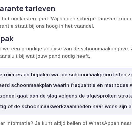
arante tarieven
het om kosten gaat.​ Wij bieden scherpe tarieven zonder
ntie staat bij ons hoog in het vaandel.​
npak
n we een grondige analyse van de schoonmaakopgave.​ 
nsluit bij wat jouw pand nodig heeft.​
 ruimtes en bepalen wat de schoonmaakprioriteiten zij
eerd schoonmaakplan waarin frequentie en methodes w
oneel gaat aan de slag volgens de afgesproken strateg
g of de schoonmaakwerkzaamheden naar wens zijn en st
eer informatie? Je kunt altijd bellen of WhatsAppen naa