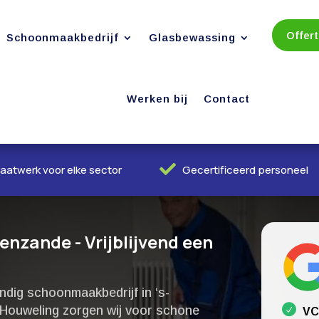
Offer
Schoonmaakbedrijf
Glasbewassing
Werken bij
Contact

aatwerk voor elke sector
Gecertificeerd personeel
nzande - Vrijblijvend een
dig schoonmaakbedrijf in ‘s-
Houweling zorgen wij voor schone
VC