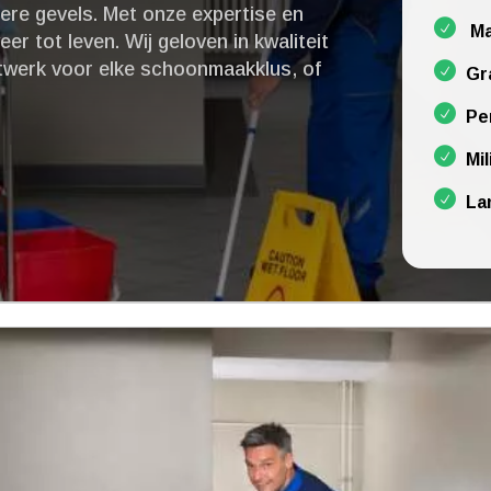
re gevels.​ Met onze expertise en
Ma
er tot leven.​ Wij geloven in kwaliteit
aatwerk voor elke schoonmaakklus, of
Gr
Pe
Mil
La