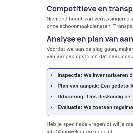
Competitieve en transp
Niemand houdt van verrassingen als 
onze schoonmaakdiensten.​ Transpara
Analyse en plan van aa
Voordat we aan de slag gaan, make
van aanpak opstellen dat naadloos aa
Inspectie:
We inventariseren de
Plan van aanpak:
Een gedetaill
Uitvoering:
Ons deskundig pers
Evaluatie:
We toetsen regelmati
Heb je specifieke vragen of wil je m
info@houweling-enzonen.​nl.​