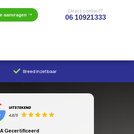
Direct contact?
te aanvragen
06 10921333

Breed inzetbaar
A Gecertificeerd