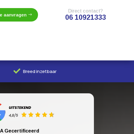
Direct contact?
te aanvragen
06 10921333

Breed inzetbaar
A Gecertificeerd