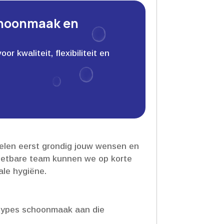
choonmaak en
 kwaliteit, flexibiliteit en
rdelen eerst grondig jouw wensen en
inzetbare team kunnen we op korte
le hygiëne.​
e types schoonmaak aan die