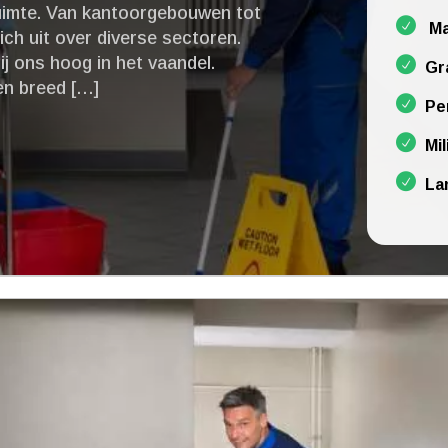
ruimte.​ Van kantoorgebouwen tot
Ma
ich uit over diverse sectoren.​
j ons hoog in het vaandel.​
Gr
en breed […]
Pe
Mil
La