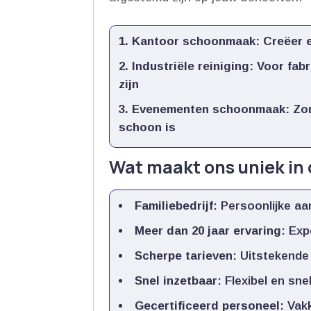
Kantoor schoonmaak
: Creëer
Industriële reiniging
: Voor fab
zijn
Evenementen schoonmaak
: Zo
schoon is
Wat maakt ons uniek i
Familiebedrijf
: Persoonlijke a
Meer dan 20 jaar ervaring
: Exp
Scherpe tarieven
: Uitstekende
Snel inzetbaar
: Flexibel en sne
Gecertificeerd personeel
: Vak