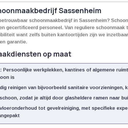
hoonmaakbedrijf Sassenheim
 betrouwbaar schoonmaakbedrijf in Sassenheim? Schoonm
en gecertificeerd personeel.​ Van reguliere schoonmaak 
iliteit want zelfs buiten kantoortijden zijn we inzetbaar.
en garantie.​
aakdiensten op maat
k
: Persoonlijke werkplekken, kantines of algemene ruim
hoon is
dig reinigen van bijvoorbeeld sanitaire voorzieningen,
schoon, zodat je altijd door glasheldere ramen naar bui
 vloeronderhoud tot gevelreiniging, met specifieke exp
angepakt