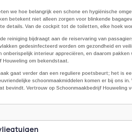
ten we hoe belangrijk een schone en hygiënische omgevi
aken betekent niet alleen zorgen voor blinkende bagagev
 details.​ Van de cockpit tot de toiletten, elke hoek wor
e reiniging bijdraagt aan de reiservaring van passagier
ervlakken gedesinfecteerd worden om gezondheid en veil
n onberispelijk interieur appreciëren, en daarom pakken
f Houweling om bekendstaat.​
ak gaat verder dan een reguliere poetsbeurt; het is een 
euvriendelijke schoonmaakmiddelen komen er bij ons in.
taat bevindt.​ Vertrouw op Schoonmaakbedrijf Houweling v
vliegtuigen