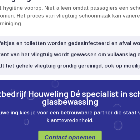
aat hygiëne voorop.​ Niet alleen omdat passagiers een s
rkomen.​ Het proces van vliegtuig schoonmaak kan varië
einiging.​
eltjes en toiletten worden gedesinfecteerd en afval wor
ant van het vliegtuig wordt gewassen om vuilaanslag en
t het gehele vliegtuig grondig gereinigd, ook op moeilij
edrijf Houweling Dé specialist in s
glasbewassing
ling kies je voor een betrouwbare partner die staat voor
klanttevredenheid.
Contact opnemen