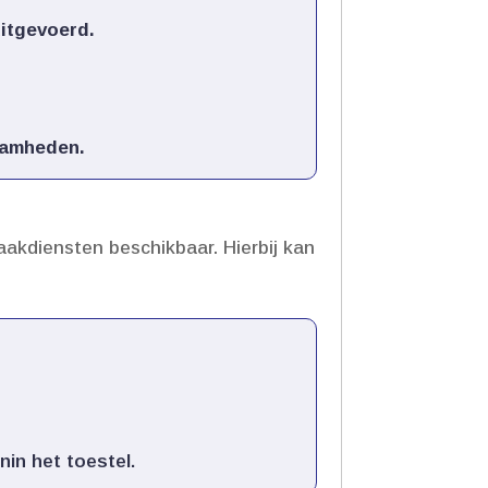
tgevoerd.​
amheden.​
aakdiensten beschikbaar.​ Hierbij kan
in het toestel.​