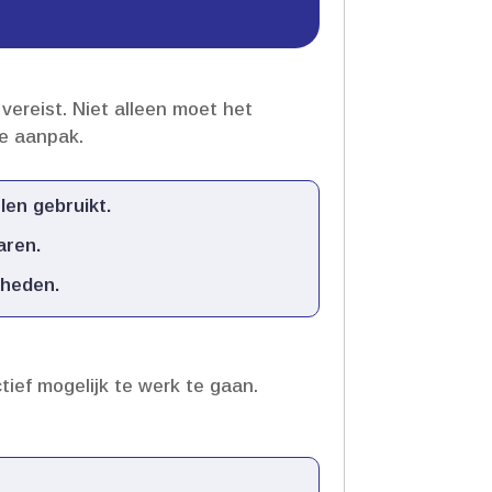
ereist.​ Niet alleen moet het
e aanpak.​
en gebruikt.​
ren.​
heden.​
ief mogelijk te werk te gaan.​