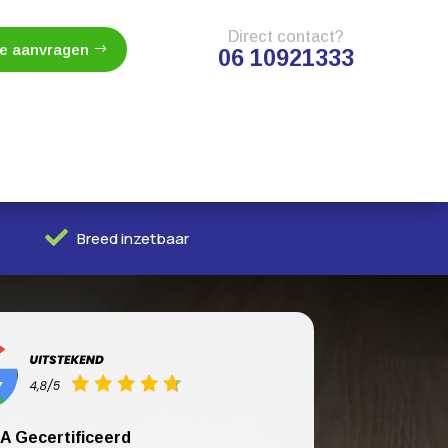
Direct contact?
te aanvragen
06 10921333

Breed inzetbaar
A Gecertificeerd