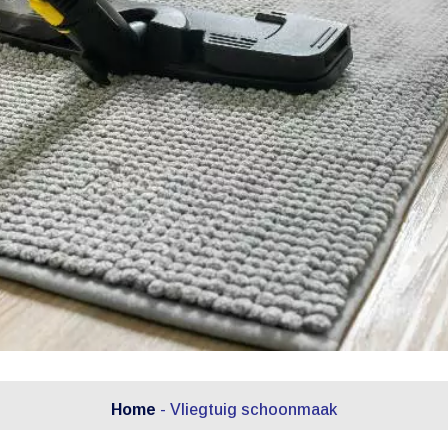
Home
-
Vliegtuig schoonmaak