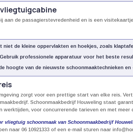
 vliegtuigcabine
ij aan de passagierstevredenheid en is een visitekaartje
 niet de kleine oppervlakten en hoekjes, zoals klaptafe
Gebruik professionele apparatuur voor het beste result
 de hoogte van de nieuwste schoonmaaktechnieken en -
reis
mgeving zorgt voor een prettige start van elke reis.​ Ver
aakbedrijf.​ Schoonmaakbedrijf Houweling staat garant 
 werktijden, voor concurrerende tarieven en met meer da
oor vliegtuig schoonmaak van Schoonmaakbedrijf Houweli
pen naar 06 10921333 of een e-mail sturen naar info@hou