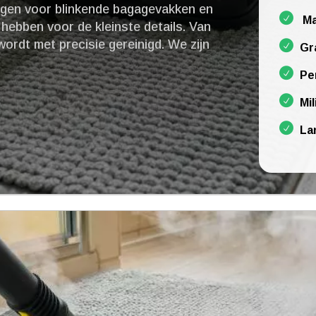
rgen voor blinkende bagagevakken en
Ma
 hebben voor de kleinste details.​ Van
wordt met precisie gereinigd.​ We zijn
Gr
Pe
Mil
La