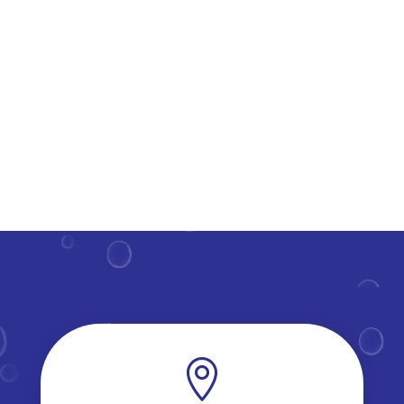
zich kunnen focussen op onderwijs in een verzorgde
omgeving.​ Door nauwgezet reinigen en desinfecteren
van klaslokalen en gemeenschappelijke ruimtes,
wordt de...
