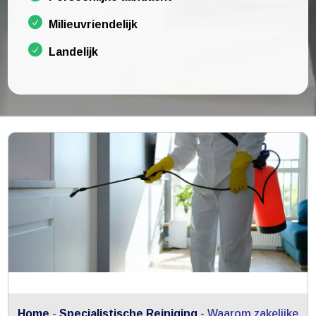
Milieuvriendelijk
Landelijk
Home
-
Specialistische Reiniging
-
Waarom zakelijke