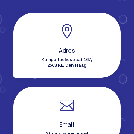

Adres
Kamperfoeliestraat 167,
2563 KE Den Haag

Email
Stuur ons een email