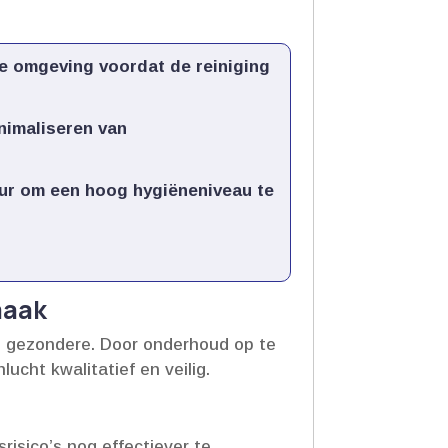
de omgeving voordat de reiniging
inimaliseren van
uur om een hoog hygiëneniveau te
maak
en gezondere.​ Door onderhoud op te
cht kwalitatief en veilig.​
isico’s nog effectiever te