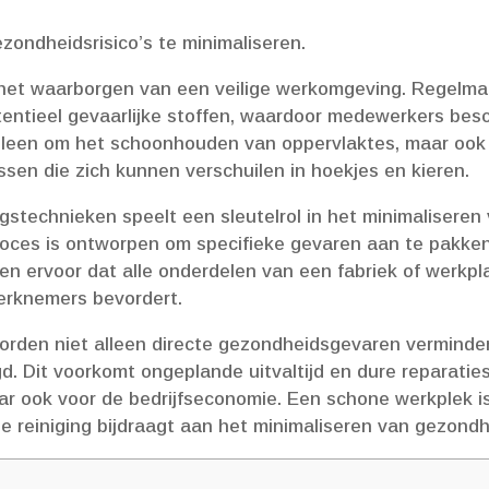
zondheidsrisico’s te minimaliseren.​
or het waarborgen van een veilige werkomgeving.​ Regelm
entieel gevaarlijke stoffen, waardoor medewerkers be
t alleen om het schoonhouden van oppervlaktes, maar o
ssen die zich kunnen verschuilen in hoekjes en kieren.​
gstechnieken speelt een sleutelrol in het minimaliseren v
oces is ontworpen om specifieke gevaren aan te pakken.
gen ervoor dat alle onderdelen van een fabriek of werkp
rknemers bevordert.​
worden niet alleen directe gezondheidsgevaren verminde
.​ Dit voorkomt ongeplande uitvaltijd en dure reparaties
r ook voor de bedrijfseconomie.​ Een schone werkplek is
e reiniging bijdraagt aan het minimaliseren van gezondhei