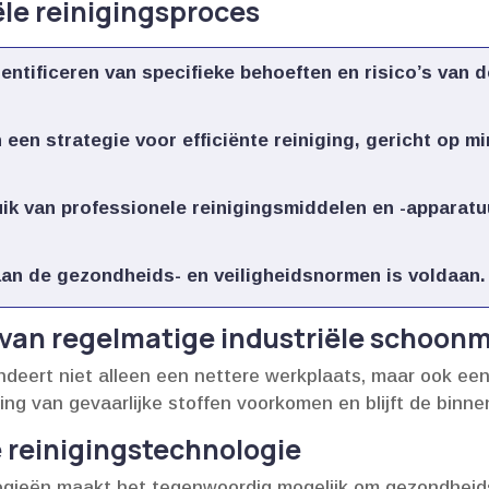
ële reinigingsproces
entificeren van specifieke behoeften en risico’s van 
een strategie voor efficiënte reiniging, gericht op m
ik van professionele reinigingsmiddelen en -apparat
an de gezondheids- en veiligheidsnormen is voldaan.​
van regelmatige industriële schoon
randeert niet alleen een nettere werkplaats, maar ook e
g van gevaarlijke stoffen voorkomen en blijft de binnenlu
e reinigingstechnologie
ogieën maakt het tegenwoordig mogelijk om gezondheidsr