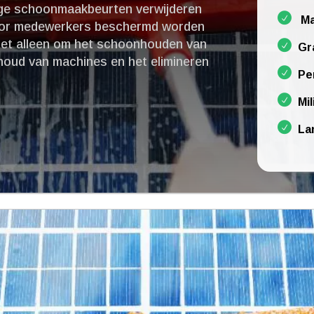
ige schoonmaakbeurten verwijderen
Ma
rdoor medewerkers beschermd worden
niet alleen om het schoonhouden van
Gr
houd van machines en het elimineren
Pe
Mil
La