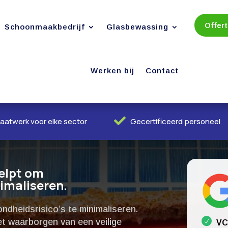
Offer
Schoonmaakbedrijf
Glasbewassing
Werken bij
Contact

aatwerk voor elke sector
Gecertificeerd personeel
helpt om
imaliseren.​
ndheidsrisico’s te minimaliseren.​
het waarborgen van een veilige
VC