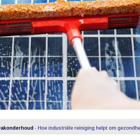
Dakonderhoud
-
Hoe industriële reiniging helpt om gezondhei