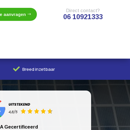
Direct contact?
te aanvragen
06 10921333

Breed inzetbaar
A Gecertificeerd