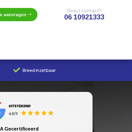
Direct contact?
te aanvragen
06 10921333

Breed inzetbaar
A Gecertificeerd