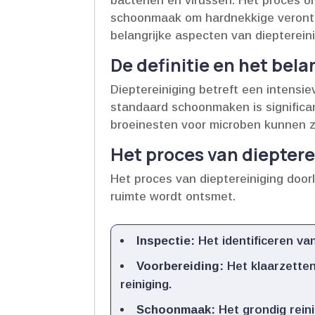
bacteriën en virussen.​ Het proces 
schoonmaak om hardnekkige verontrei
belangrijke aspecten van dieptereini
De definitie en het bel
Dieptereiniging betreft een intensi
standaard schoonmaken is significa
broeinesten voor microben kunnen zij
Het proces van dieptere
Het proces van dieptereiniging door
ruimte wordt ontsmet.​
Inspectie:
Het identificeren va
Voorbereiding:
Het klaarzetten
reiniging.​
Schoonmaak:
Het grondig rein