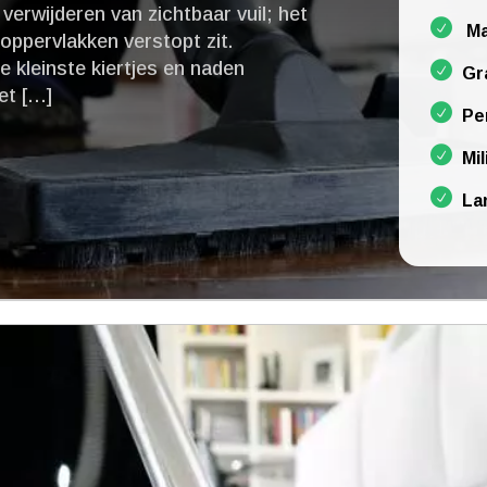
verwijderen van zichtbaar vuil; het
Ma
 oppervlakken verstopt zit.​
e kleinste kiertjes en naden
Gr
et […]
Pe
Mil
La