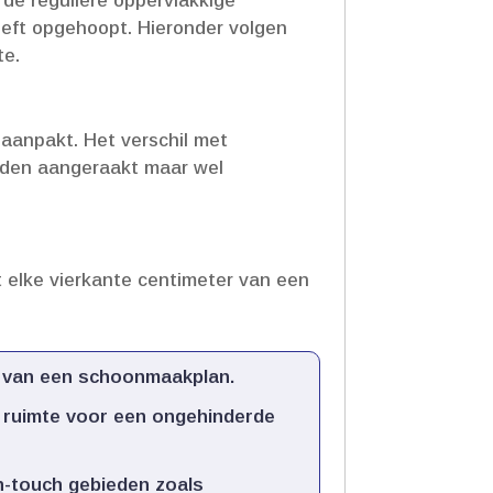
 de reguliere oppervlakkige
eeft opgehoopt.​ Hieronder volgen
e.​
aanpakt.​ Het verschil met
orden aangeraakt maar wel
t elke vierkante centimeter van een
n van een schoonmaakplan.​
e ruimte voor een ongehinderde
h-touch gebieden zoals