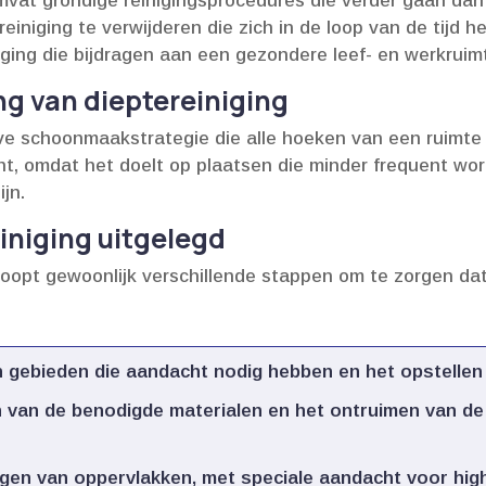
omvat grondige reinigingsprocedures die verder gaan dan
niging te verwijderen die zich in de loop van de tijd h
ging die bijdragen aan een gezondere leef- en werkruimt
ang van dieptereiniging
eve schoonmaakstrategie die alle hoeken van een ruimte 
nt, omdat het doelt op plaatsen die minder frequent w
n.​
iniging uitgelegd
loopt gewoonlijk verschillende stappen om te zorgen da
n gebieden die aandacht nodig hebben en het opstelle
 van de benodigde materialen en het ontruimen van d
igen van oppervlakken, met speciale aandacht voor hig