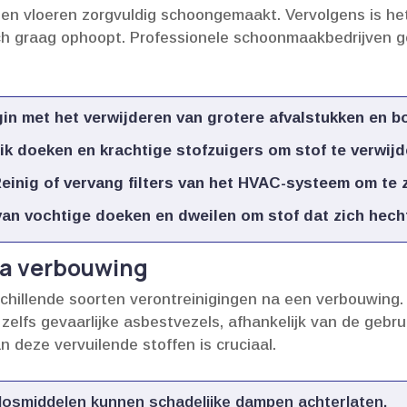
en vloeren zorgvuldig schoongemaakt.​ Vervolgens is het
ch graag ophoopt.​ Professionele schoonmaakbedrijven 
in met het verwijderen van grotere afvalstukken en b
k doeken en krachtige stofzuigers om stof te verwijde
einig of vervang filters van het HVAC-systeem om te z
an vochtige doeken en dweilen om stof dat zich hecht 
na verbouwing
hillende soorten verontreinigingen na een verbouwing.​
 zelfs gevaarlijke asbestvezels, afhankelijk van de gebr
n deze vervuilende stoffen is cruciaal.​
losmiddelen kunnen schadelijke dampen achterlaten.​