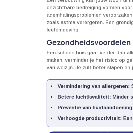
Een verbouwing kan jouw woonruimt
onzichtbare bedreiging vormen voor 
ademhalingsproblemen veroorzaken.
zoals astma verergeren.​ Een grondi
leefomgeving.​
Gezondheidsvoordelen v
Een schoon huis gaat verder dan all
maken, verminder je het risico op ge
van welzijn.​ Je zult beter slapen en
Vermindering van allergenen:
S
Betere luchtkwaliteit:
Minder st
Preventie van huidaandoening
Verhoogde productiviteit:
Een 