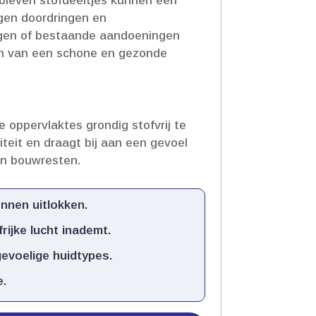
bleven stofdeeltjes kunnen een
ngen doordringen en
ngen of bestaande aandoeningen
ren van een schone en gezonde
 oppervlaktes grondig stofvrij te
iteit en draagt bij aan een gevoel
en bouwresten.​
nnen uitlokken.​
ijke lucht inademt.​
evoelige huidtypes.​
.​