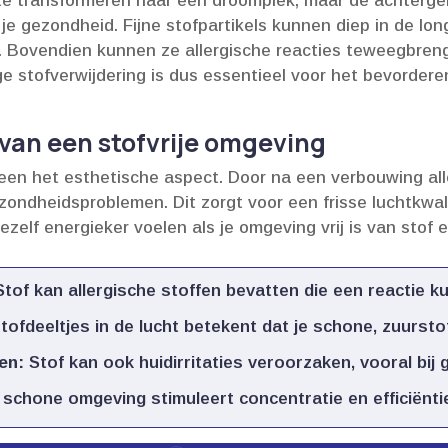
e transformeren naar een droomplek, maar de achterge
je gezondheid.​ Fijne stofpartikels kunnen diep in de lo
​ Bovendien kunnen ze allergische reacties teweegbre
ge stofverwijdering is dus essentieel voor het bevorde
an een stofvrije omgeving
een het esthetische aspect.​ Door na een verbouwing alle
zondheidsproblemen.​ Dit zorgt voor een frisse luchtkwal
 jezelf energieker voelen als je omgeving vrij is van stof 
tof kan allergische stoffen bevatten die een reactie ku
ofdeeltjes in de lucht betekent dat je schone, zuurstofr
en:
Stof kan ook huidirritaties veroorzaken, vooral bij g
schone omgeving stimuleert concentratie en efficiëntie