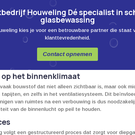
edrijf Houweling Dé specialist in s
glasbewassing
ling kies je voor een betrouwbare partner die staat voor
klanttevredenheid.
Contact opnemen
 op het binnenklimaat
aak bouwstof dat niet alleen zichtbaar is, maar ook micro
 tapijten, en zelfs in het ventilatiesysteem.​ Dit beïnvl
einigen van ruimtes na een verbouwing is dus noodzakel
eit van de binnenlucht op peil te houden.​
ces
 volgt een gestructureerd proces dat zorgt voor diepgaa