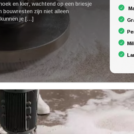
 hoek en kier, wachtend op een briesje
Ma
n bouwresten zijn niet alleen
kunnen je […]
Gr
Pe
Mil
La