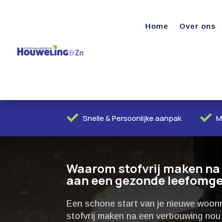
Home
Over ons


Snelle & Persoonlijke aanpak
M
Waarom stofvrij maken na
aan een gezonde leefomgev
Een schone start van je nieuwe woonru
stofvrij maken na een verbouwing nou 