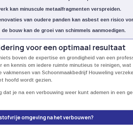
werk kan minuscule metaalfragmenten verspreiden.​
enovaties van oudere panden kan asbest een risico vor
s de bouw kan de groei van schimmels aanmoedigen.​
jdering voor een optimaal resultaat
niets boven de expertise en grondigheid van een profess
r en kennis om iedere ruimte minutieus te reinigen, wa
e vakmensen van Schoonmaakbedrijf Houweling verzeker 
et hoofd wordt gezien.​
 dat je na een verbouwing weer kunt ademen in een gez
n stofvrije omgeving na het verbouwen?