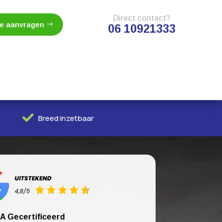
Direct contact?
te aanvragen
06 10921333

Breed inzetbaar
A Gecertificeerd