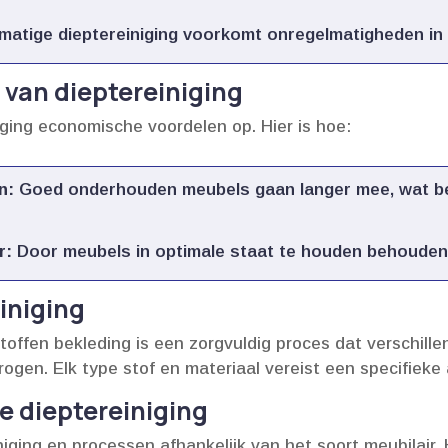
atige dieptereiniging voorkomt onregelmatigheden in ui
van dieptereiniging
iging economische voordelen op.​ Hier is hoe:
n:
Goed onderhouden meubels gaan langer mee, wat bet
r:
Door meubels in optimale staat te houden behouden 
iniging
toffen bekleding is een zorgvuldig proces dat verschille
rogen.​ Elk type stof en materiaal vereist een specifieke
e dieptereiniging
iniging en processen afhankelijk van het soort meubilair.