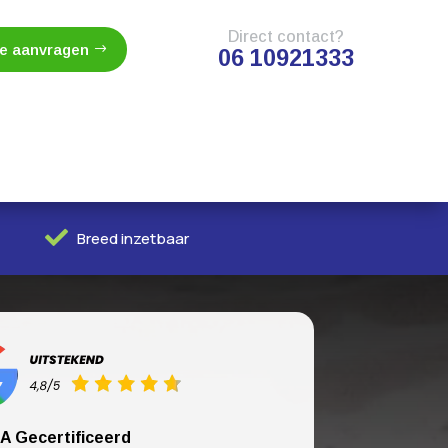
Direct contact?
te aanvragen
06 10921333

Breed inzetbaar
A Gecertificeerd