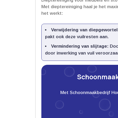
Dieptereiniging voor meubels en sto
Met dieptereiniging haal je het maxim
het werkt:
Verwijdering van diepgeworteld
pakt ook deze vuilresten aan.​
Vermindering van slijtage:
Door
door inwerking van vuil veroorzaak
Schoonmaakb
Met Schoonmaakbedrijf Houwe