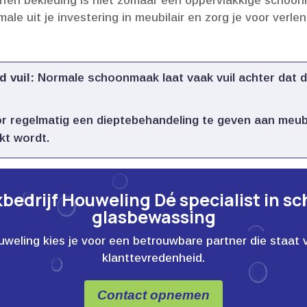
ffen bekleding is niet zomaar een oppervlakkige schoonm
ale uit je investering in meubilair en zorg je voor verlen
 vuil:
Normale schoonmaak laat vaak vuil achter dat diep
 regelmatig een dieptebehandeling te geven aan meubel
t wordt.​
edrijf Houweling Dé specialist in s
glasbewassing
ling kies je voor een betrouwbare partner die staat voor
klanttevredenheid.
Contact opnemen