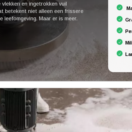
 vlekken en ingetrokken vuil
Ma
t betekent niet alleen een frissere
 leefomgeving.​ Maar er is meer.​
Gr
Pe
Mil
La