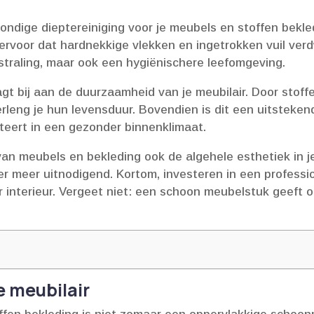
ndige dieptereiniging voor je meubels en stoffen bekledi
 ervoor dat hardnekkige vlekken en ingetrokken vuil ver
tstraling, maar ook een hygiënischere leefomgeving.​
aagt bij aan de duurzaamheid van je meubilair.​ Door sto
verleng je hun levensduur.​ Bovendien is dit een uitstek
teert in een gezonder binnenklimaat.​
ng van meubels en bekleding ook de algehele esthetiek in
 meer uitnodigend.​ Kortom, investeren in een professio
 interieur.​ Vergeet niet: een schoon meubelstuk geeft 
e meubilair