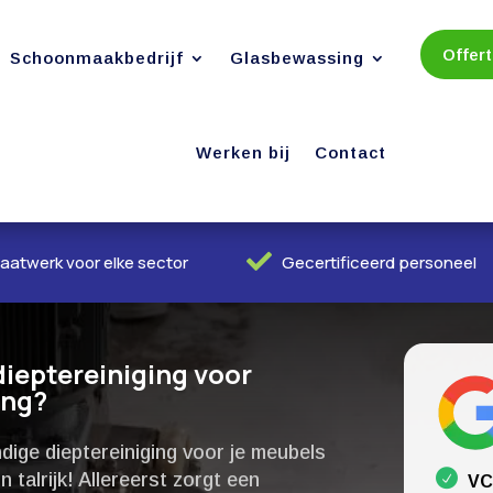
Offer
Schoonmaakbedrijf
Glasbewassing
Werken bij
Contact

aatwerk voor elke sector
Gecertificeerd personeel
dieptereiniging voor
ing?
ige dieptereiniging voor je meubels
 talrijk! Allereerst zorgt een
VC