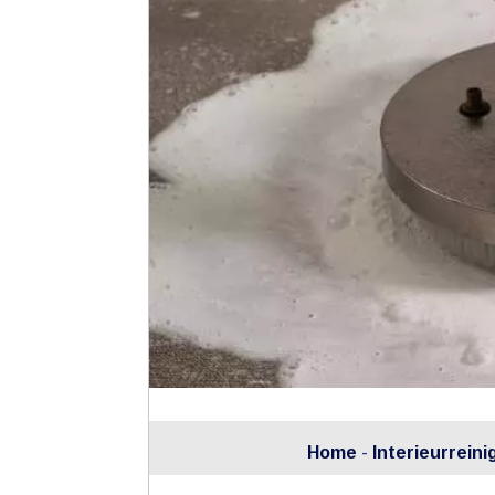
Home
-
Interieurreini