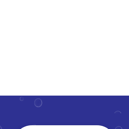
Op zoek naar een sprankelend schone serre of een
kraakheldere dakkapel? Het goed onderhoud hiervan
draagt bij aan een frisse uitstraling van je woning en
verlengt de levensduur van deze constructies.​ Maar
hoe regelmatig moet je deze parels van je huis onder
handen...